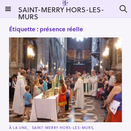
S
SAINT-MERRY HORS-LES-
k
MURS
R
i
e
c
p
Étiquette :
présence réelle
h
t
e
r
o
c
c
h
e
o
r
n
:
t
e
n
t
C
À LA UNE
SAINT-MERRY HORS-LES-MURS