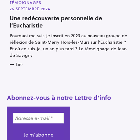
A
TÉMOIGNAGES
T
E
26 SEPTEMBRE 2024
G
O
Une redécouverte personnelle de
R
l’Eucharistie
I
E
S
Pourquoi me suis-je inscrit en 2023 au nouveau groupe de
réflexion de Saint-Merry Hors-les-Murs sur l'Eucharistie ?
Et où en suis-je, un an plus tard ? Le témoignage de Jean
de Savigny
R
Lire
e
c
h
e
Abonnez-vous à notre Lettre d’info
r
c
h
e
r