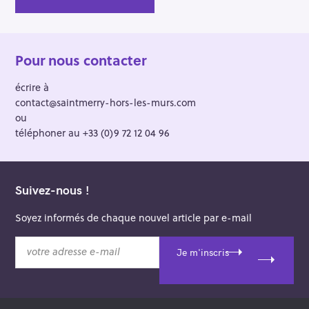
Pour nous contacter
écrire à
contact@saintmerry-hors-les-murs.com
ou
téléphoner au +33 (0)9 72 12 04 96
Suivez-nous !
Soyez informés de chaque nouvel article par e-mail
v
Je m'inscris
o
t
r
e