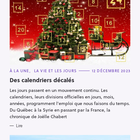
C
À LA UNE
LA VIE ET LES JOURS
12 DÉCEMBRE 2023
A
T
Des calendriers décalés
E
G
Les jours passent en un mouvement continu. Les
O
R
calendriers, leurs divisions officielles en jours, mois,
I
E
années, programment l’emploi que nous faisons du temps.
S
Du Québec à la Syrie en passant par la France, la
chronique de Joëlle Chabert
Lire
R
e