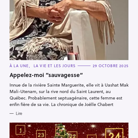
C
À LA UNE
LA VIE ET LES JOURS
29 OCTOBRE 2025
A
T
Appelez-moi “sauvagesse“
E
G
Innue de la rivière Sainte Marguerite, elle vit à Uashat Mak
O
R
Mali-Utenam, sur la rive nord du Saint Laurent, au
I
E
Québec. Probablement septuagénaire, cette femme est
S
enfin fière de sa vie. La chronique de Joëlle Chabert
Lire