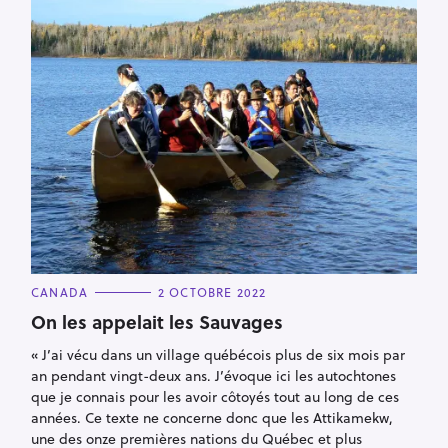
c
h
e
r
c
h
e
r
C
CANADA
2 OCTOBRE 2022
A
T
On les appelait les Sauvages
E
G
« J’ai vécu dans un village québécois plus de six mois par
O
R
an pendant vingt-deux ans. J’évoque ici les autochtones
I
E
que je connais pour les avoir côtoyés tout au long de ces
S
années. Ce texte ne concerne donc que les Attikamekw,
une des onze premières nations du Québec et plus