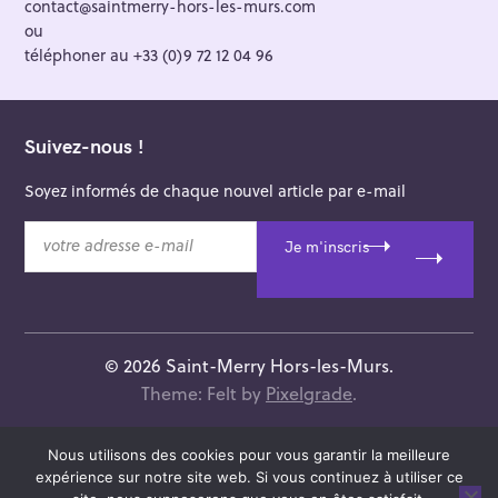
contact@saintmerry-hors-les-murs.com
ou
téléphoner au +33 (0)9 72 12 04 96
Suivez-nous !
Soyez informés de chaque nouvel article par e-mail
v
Je m'inscris
o
t
r
e
a
© 2026 Saint-Merry Hors-les-Murs.
d
Theme: Felt by
Pixelgrade
.
r
e
s
Nous utilisons des cookies pour vous garantir la meilleure
s
expérience sur notre site web. Si vous continuez à utiliser ce