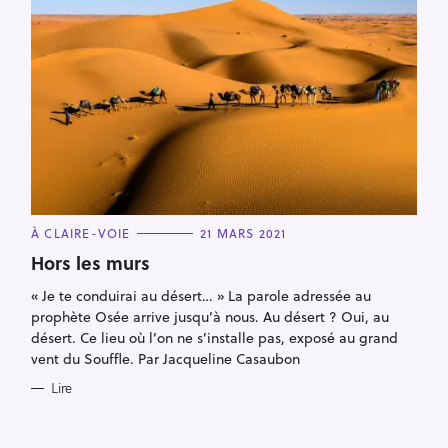
C
À CLAIRE-VOIE
21 MARS 2021
A
T
Hors les murs
E
G
« Je te conduirai au désert… » La parole adressée au
O
R
prophète Osée arrive jusqu’à nous. Au désert ? Oui, au
I
E
désert. Ce lieu où l’on ne s’installe pas, exposé au grand
S
vent du Souffle. Par Jacqueline Casaubon
Lire