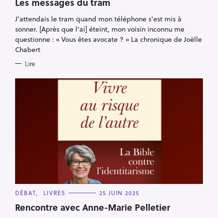
T
Les messages du tram
E
G
J’attendais le tram quand mon téléphone s’est mis à
O
R
sonner. [Après que l'ai] éteint, mon voisin inconnu me
I
E
questionne : « Vous êtes avocate ? » La chronique de Joëlle
S
Chabert
Lire
C
DÉBAT
LIVRES
25 JUIN 2025
A
T
Rencontre avec Anne-Marie Pelletier
E
G