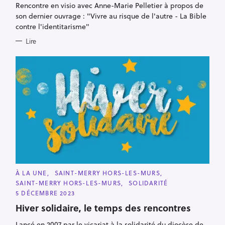
Rencontre en visio avec Anne-Marie Pelletier à propos de
O
R
son dernier ouvrage : "Vivre au risque de l'autre - La Bible
I
E
contre l'identitarisme"
S
Lire
C
À LA UNE
SAINT-MERRY HORS-LES-MURS
A
SAINT-MERRY HORS-LES-MURS
SOLIDARITÉ
T
E
5 DÉCEMBRE 2023
G
O
Hiver solidaire, le temps des rencontres
R
I
Lancé en 2007 par le vicariat à la solidarité du diocèse de
E