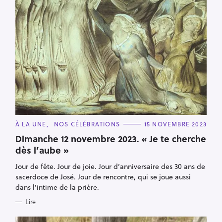
C
À LA UNE
NOS CÉLÉBRATIONS
15 NOVEMBRE 2023
R
A
T
Dimanche 12 novembre 2023. « Je te cherche
e
E
dès l’aube »
G
c
O
R
h
Jour de fête. Jour de joie. Jour d’anniversaire des 30 ans de
I
E
e
sacerdoce de José. Jour de rencontre, qui se joue aussi
S
dans l'intime de la prière.
r
c
Lire
h