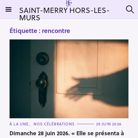
S
SAINT-MERRY HORS-LES-
k
MURS
R
i
e
c
p
Étiquette :
rencontre
h
t
e
r
o
c
c
h
e
o
r
n
:
t
e
n
t
C
À LA UNE
NOS CÉLÉBRATIONS
29 JUIN 2026
A
T
Dimanche 28 juin 2026. « Elle se présenta à
E