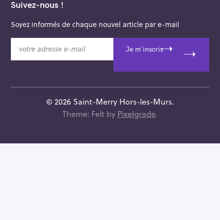
Suivez-nous !
Soyez informés de chaque nouvel article par e-mail
v
Je m'inscris
o
t
r
e
a
© 2026 Saint-Merry Hors-les-Murs.
d
Theme: Felt by
Pixelgrade
.
r
e
s
s
e
e
-
m
a
i