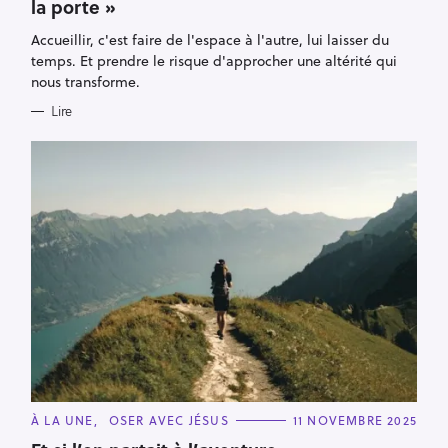
la porte »
G
O
R
Accueillir, c'est faire de l'espace à l'autre, lui laisser du
I
E
temps. Et prendre le risque d'approcher une altérité qui
S
nous transforme.
Lire
C
À LA UNE
OSER AVEC JÉSUS
11 NOVEMBRE 2025
A
T