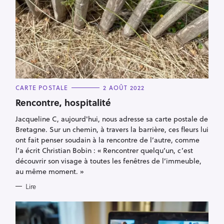
C
CARTE POSTALE
2 AOÛT 2022
A
T
Rencontre, hospitalité
E
G
Jacqueline C, aujourd'hui, nous adresse sa carte postale de
O
R
Bretagne. Sur un chemin, à travers la barrière, ces fleurs lui
I
E
ont fait penser soudain à la rencontre de l’autre, comme
S
l’a écrit Christian Bobin : « Rencontrer quelqu’un, c’est
découvrir son visage à toutes les fenêtres de l’immeuble,
au même moment. »
Lire