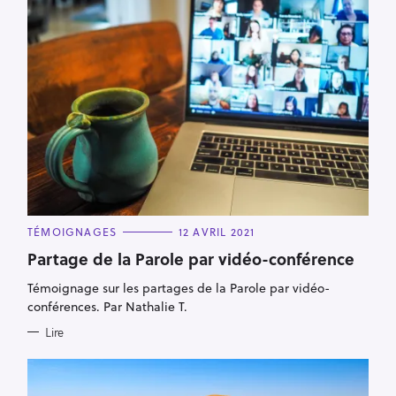
C
TÉMOIGNAGES
12 AVRIL 2021
A
T
Partage de la Parole par vidéo-conférence
E
G
Témoignage sur les partages de la Parole par vidéo-
O
R
conférences. Par Nathalie T.
I
E
Lire
S