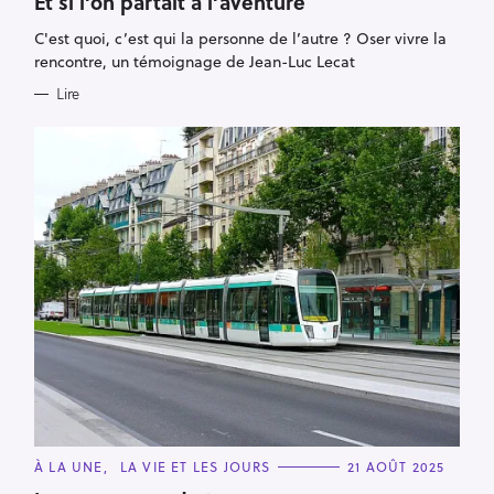
Et si l’on partait à l’aventure
E
G
C'est quoi, c’est qui la personne de l’autre ? Oser vivre la
O
R
rencontre, un témoignage de Jean-Luc Lecat
I
E
Lire
S
C
À LA UNE
LA VIE ET LES JOURS
21 AOÛT 2025
A