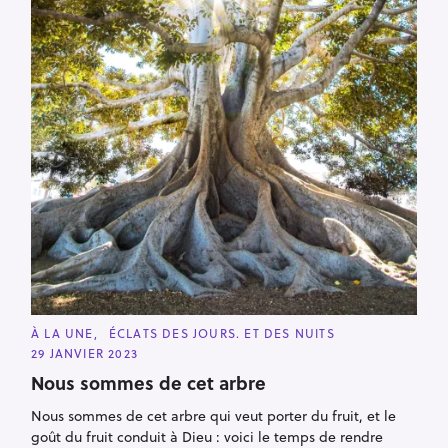
C
À LA UNE
ÉCLATS DES JOURS. ET DES NUITS
A
29 JANVIER 2023
T
E
Nous sommes de cet arbre
G
O
R
R
Nous sommes de cet arbre qui veut porter du fruit, et le
I
e
goût du fruit conduit à Dieu : voici le temps de rendre
E