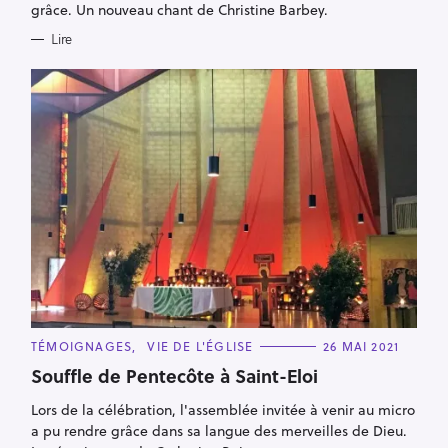
S
c
grâce. Un nouveau chant de Christine Barbey.
h
Lire
e
r
c
h
e
r
C
TÉMOIGNAGES
VIE DE L'ÉGLISE
26 MAI 2021
A
T
Souffle de Pentecôte à Saint-Eloi
E
G
Lors de la célébration, l'assemblée invitée à venir au micro
O
R
a pu rendre grâce dans sa langue des merveilles de Dieu.
I