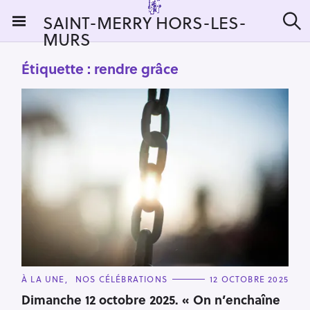
S
SAINT-MERRY HORS-LES-
k
MURS
R
i
e
c
p
Étiquette :
rendre grâce
h
t
e
r
o
c
c
h
e
o
r
n
:
t
e
n
t
C
À LA UNE
NOS CÉLÉBRATIONS
12 OCTOBRE 2025
A
T
Dimanche 12 octobre 2025. « On n’enchaîne
E