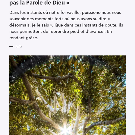
pas la Parole de Dieu »
G
O
R
Dans les instants où notre foi vacille, puissions-nous nous
I
E
souvenir des moments forts où nous avons su dire «
S
désormais, je le sais ». Que dans ces instants de doute, ils
nous permettent de reprendre pied et d’avancer. En
rendant grâce.
Lire