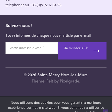
téléphoner au +33 (0)9 72 12 04 96
Suivez-nous !
Soyez informés de chaque nouvel article par e-mail
v
Je m'inscris
o
t
r
e
a
© 2026 Saint-Merry Hors-les-Murs.
d
Theme: Felt by
Pixelgrade
.
r
e
s
s
Nous utilisons des cookies pour vous garantir la meilleure
e
expérience sur notre site web. Si vous continuez à utiliser ce
e