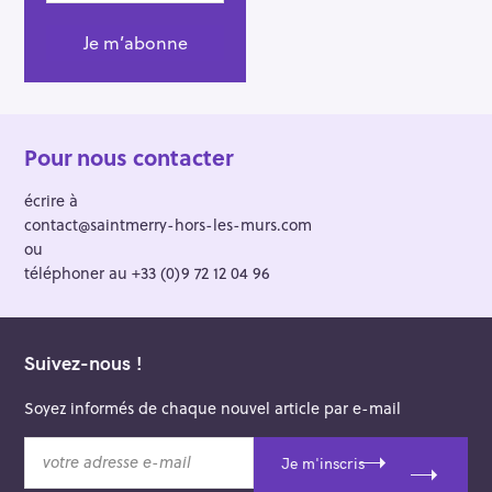
r
Pour nous contacter
écrire à
contact@saintmerry-hors-les-murs.com
ou
téléphoner au +33 (0)9 72 12 04 96
Suivez-nous !
Soyez informés de chaque nouvel article par e-mail
v
Je m'inscris
o