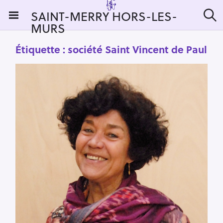
S
SAINT-MERRY HORS-LES-
k
MURS
R
i
e
c
p
Étiquette :
société Saint Vincent de Paul
h
t
e
r
o
c
c
h
e
o
r
n
:
t
e
n
t