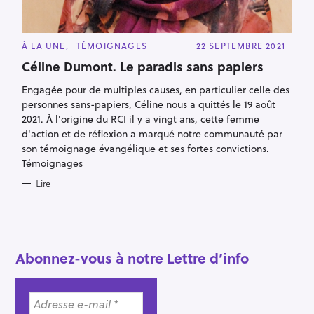
C
À LA UNE
TÉMOIGNAGES
22 SEPTEMBRE 2021
A
T
Céline Dumont. Le paradis sans papiers
E
G
Engagée pour de multiples causes, en particulier celle des
O
R
personnes sans-papiers, Céline nous a quittés le 19 août
I
E
2021. À l'origine du RCI il y a vingt ans, cette femme
S
d'action et de réflexion a marqué notre communauté par
son témoignage évangélique et ses fortes convictions.
Témoignages
R
e
Lire
c
h
e
r
Abonnez-vous à notre Lettre d’info
c
h
e