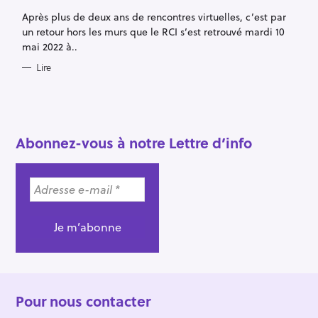
G
Après plus de deux ans de rencontres virtuelles, c’est par
O
R
un retour hors les murs que le RCI s’est retrouvé mardi 10
I
E
mai 2022 à..
S
Lire
R
e
Abonnez-vous à notre Lettre d’info
c
h
e
r
c
h
e
r
Pour nous contacter