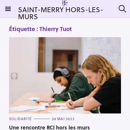
S
SAINT-MERRY HORS-LES-
k
MURS
R
i
e
c
p
Étiquette :
Thierry Tuot
h
t
e
r
o
c
c
h
e
o
r
n
:
t
e
n
t
C
SOLIDARITÉ
24 MAI 2022
A
T
Une rencontre RCI hors les murs
E