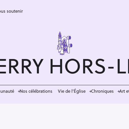
us soutenir
ERRY HORS-
munauté
Nos célébrations
Vie de l’Église
Chroniques
Art e