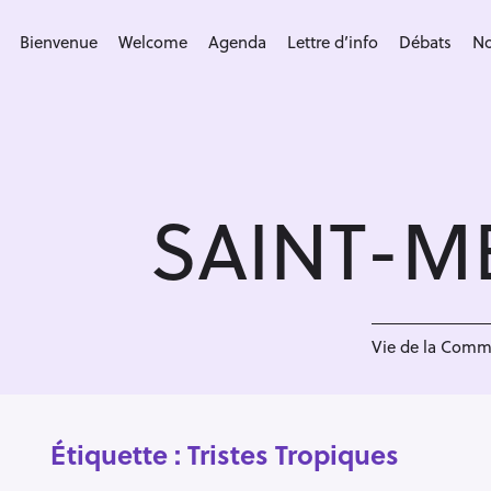
S
k
Bienvenue
Welcome
Agenda
Lettre d’info
Débats
No
i
p
t
o
c
SAINT-M
o
n
t
e
n
Vie de la Com
t
Étiquette :
Tristes Tropiques