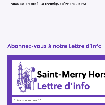
S
nous est proposé. La chronique d'André Letowski
R
Lire
e
c
h
e
r
Escape
Abonnez-vous à notre Lettre d’info
c
h
e
r