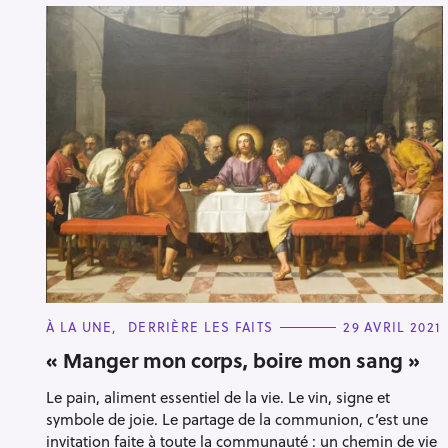
C
À LA UNE
DERRIÈRE LES FAITS
29 AVRIL 2021
A
T
« Manger mon corps, boire mon sang »
E
G
Le pain, aliment essentiel de la vie. Le vin, signe et
O
R
symbole de joie. Le partage de la communion, c’est une
I
E
invitation faite à toute la communauté : un chemin de vie