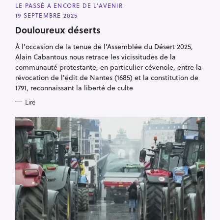
A
LE PASSÉ A ENCORE DE L’AVENIR
T
E
19 SEPTEMBRE 2025
G
O
Douloureux déserts
R
I
À l'occasion de la tenue de l'Assemblée du Désert 2025,
E
S
Alain Cabantous nous retrace les vicissitudes de la
communauté protestante, en particulier cévenole, entre la
révocation de l'édit de Nantes (1685) et la constitution de
1791, reconnaissant la liberté de culte
Lire