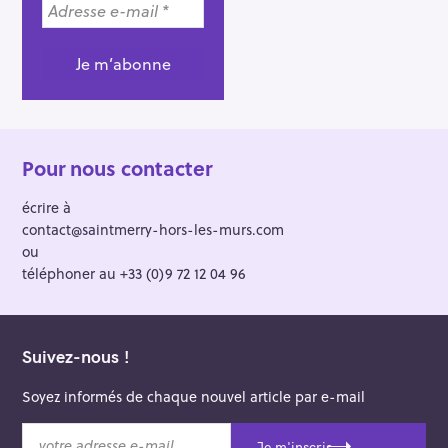
Pour nous contacter
écrire à
contact@saintmerry-hors-les-murs.com
ou
téléphoner au +33 (0)9 72 12 04 96
Suivez-nous !
Soyez informés de chaque nouvel article par e-mail
v
Je m'inscris