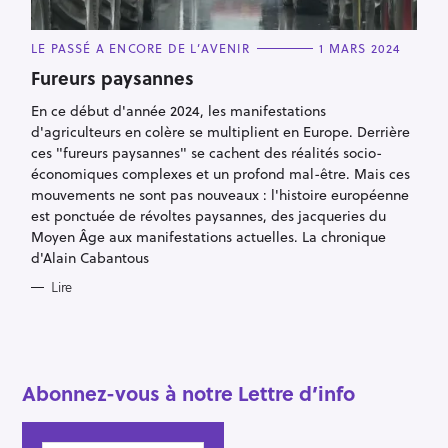
R
e
C
LE PASSÉ A ENCORE DE L’AVENIR
1 MARS 2024
A
c
T
Fureurs paysannes
E
h
G
En ce début d'année 2024, les manifestations
O
e
R
d'agriculteurs en colère se multiplient en Europe. Derrière
I
r
E
ces "fureurs paysannes" se cachent des réalités socio-
S
c
économiques complexes et un profond mal-être. Mais ces
mouvements ne sont pas nouveaux : l'histoire européenne
h
est ponctuée de révoltes paysannes, des jacqueries du
e
Moyen Âge aux manifestations actuelles. La chronique
r
d'Alain Cabantous
Lire
Abonnez-vous à notre Lettre d’info