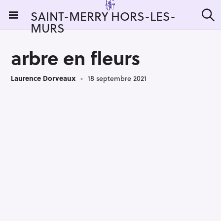
S
SAINT-MERRY HORS-LES-
k
MURS
R
i
e
c
p
h
arbre en fleurs
t
e
r
o
c
Laurence Dorveaux
18 septembre 2021
c
h
e
o
r
n
:
t
e
n
t