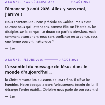
C
À LA UNE
NOS CÉLÉBRATIONS
9 AOÛT 2026
A
T
Dimanche 9 août 2026. Allez-y sans moi,
E
j’arrive !
G
O
R
Nous chantons Dieu nous précède en Galilée, mais c'est
I
E
souvent nous qui l'attendons, comme Elie sur l'Horeb ou les
S
disciples sur la barque. Le doute est parfois stimulant, mais
comment avancerions-nous sans confiance en sa venue, sous
une forme souvent inattendue ?
R
Lire
e
c
C
À LA UNE
FLEURS 2026
7 AOÛT 2026
A
h
T
L’essentiel du message de Jésus dans le
E
e
monde d’aujourd’hui…
G
O
r
R
le Christ renverse les puissants de leur trône, il élève les
I
c
E
humbles. Notre époque a donc furieusement besoin de lui. Il
S
h
dérange l'ordre établi... Christine nous parle de son essentiel
e
Lire
r