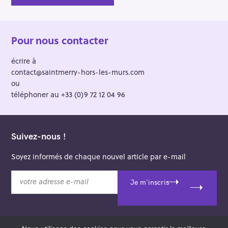
Pour nous contacter
écrire à
contact@saintmerry-hors-les-murs.com
ou
téléphoner au +33 (0)9 72 12 04 96
Suivez-nous !
Soyez informés de chaque nouvel article par e-mail
v
Je m'inscris
o
t
r
e