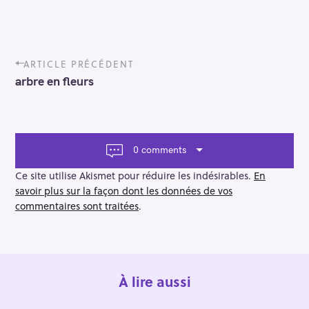
P
ARTICLE PRÉCÉDENT
o
arbre en fleurs
s
t
n
a
v
0 comments
i
g
Ce site utilise Akismet pour réduire les indésirables.
En
a
savoir plus sur la façon dont les données de vos
t
commentaires sont traitées
.
i
o
n
À lire aussi