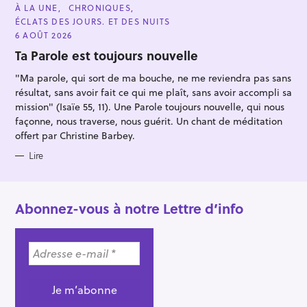
C
À LA UNE
CHRONIQUES
A
ÉCLATS DES JOURS. ET DES NUITS
T
E
6 AOÛT 2026
G
O
Ta Parole est toujours nouvelle
R
I
"Ma parole, qui sort de ma bouche, ne me reviendra pas sans
E
S
résultat, sans avoir fait ce qui me plaît, sans avoir accompli sa
mission" (Isaïe 55, 11). Une Parole toujours nouvelle, qui nous
façonne, nous traverse, nous guérit. Un chant de méditation
offert par Christine Barbey.
Lire
Abonnez-vous à notre Lettre d’info