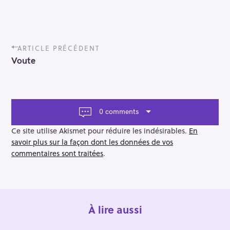
P
ARTICLE PRÉCÉDENT
o
Voute
s
t
n
a
v
0 comments
i
g
Ce site utilise Akismet pour réduire les indésirables.
En
a
savoir plus sur la façon dont les données de vos
t
commentaires sont traitées
.
i
o
n
À lire aussi