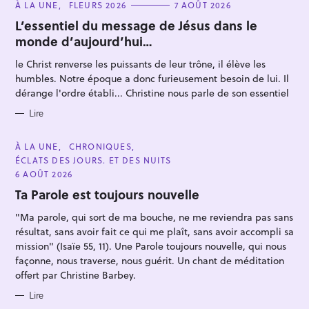
C
À LA UNE
FLEURS 2026
7 AOÛT 2026
A
T
L’essentiel du message de Jésus dans le
E
monde d’aujourd’hui…
G
O
R
le Christ renverse les puissants de leur trône, il élève les
I
E
humbles. Notre époque a donc furieusement besoin de lui. Il
S
dérange l'ordre établi... Christine nous parle de son essentiel
R
Lire
e
c
C
À LA UNE
CHRONIQUES
A
ÉCLATS DES JOURS. ET DES NUITS
h
T
E
6 AOÛT 2026
e
G
O
Ta Parole est toujours nouvelle
r
R
I
c
"Ma parole, qui sort de ma bouche, ne me reviendra pas sans
E
S
h
résultat, sans avoir fait ce qui me plaît, sans avoir accompli sa
mission" (Isaïe 55, 11). Une Parole toujours nouvelle, qui nous
e
façonne, nous traverse, nous guérit. Un chant de méditation
r
offert par Christine Barbey.
Lire