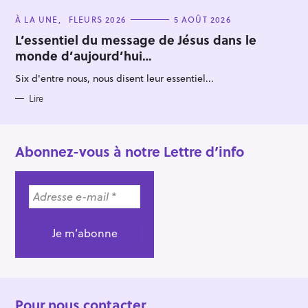
C
À LA UNE
FLEURS 2026
5 AOÛT 2026
A
T
L’essentiel du message de Jésus dans le
E
monde d’aujourd’hui…
G
O
R
Six d'entre nous, nous disent leur essentiel...
I
E
S
Lire
Abonnez-vous à notre Lettre d’info
Pour nous contacter