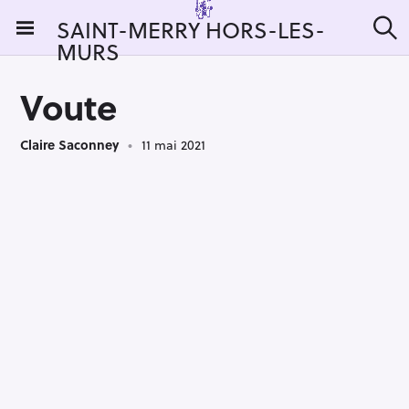
S
SAINT-MERRY HORS-LES-
k
MURS
R
i
e
c
p
h
Voute
t
e
r
o
c
Claire Saconney
11 mai 2021
c
h
e
o
r
n
:
t
e
n
t