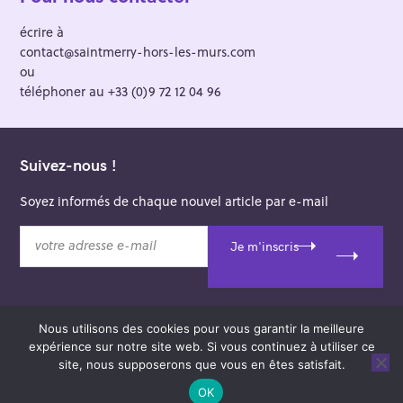
écrire à
contact@saintmerry-hors-les-murs.com
ou
téléphoner au +33 (0)9 72 12 04 96
Suivez-nous !
Soyez informés de chaque nouvel article par e-mail
v
Je m'inscris
o
t
r
e
Nous utilisons des cookies pour vous garantir la meilleure
a
© 2026 Saint-Merry Hors-les-Murs.
expérience sur notre site web. Si vous continuez à utiliser ce
d
Theme: Felt by
Pixelgrade
.
site, nous supposerons que vous en êtes satisfait.
r
e
OK