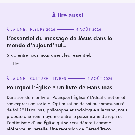
À lire aussi
C
À LA UNE
FLEURS 2026
5 AOÛT 2026
A
T
L’essentiel du message de Jésus dans le
E
monde d’aujourd’hui…
G
O
R
Six d'entre nous, nous disent leur essentiel...
I
R
E
S
Lire
e
c
C
À LA UNE
CULTURE
LIVRES
4 AOÛT 2026
h
A
T
Pourquoi l’Église ? Un livre de Hans Joas
e
E
G
r
Dans son dernier livre "Pourquoi l'Église ? L’idéal chrétien et
O
R
son expression sociale. Optimisation de soi ou communauté
c
I
E
de foi ?" Hans Joas, philosophe et sociologue allemand, nous
h
S
propose une voie moyenne entre le pessimisme du repli et
e
l’optimisme d’une Église qui se considérerait comme
r
référence universelle. Une recension de Gérard Tracol.