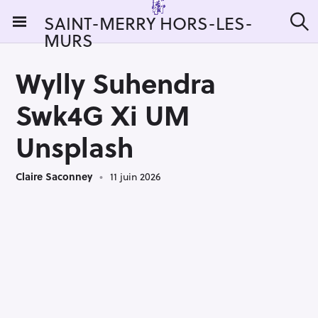
S
SAINT-MERRY HORS-LES-
k
MURS
R
i
e
c
p
h
Wylly Suhendra
t
e
r
o
Swk4G Xi UM
c
c
h
e
o
Unsplash
r
n
:
t
Claire Saconney
11 juin 2026
e
n
t