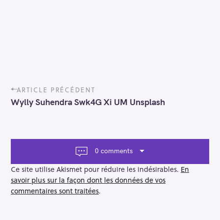
P
ARTICLE PRÉCÉDENT
o
Wylly Suhendra Swk4G Xi UM Unsplash
s
t
n
a
v
0 comments
i
g
Ce site utilise Akismet pour réduire les indésirables.
En
a
savoir plus sur la façon dont les données de vos
t
commentaires sont traitées
.
i
o
n