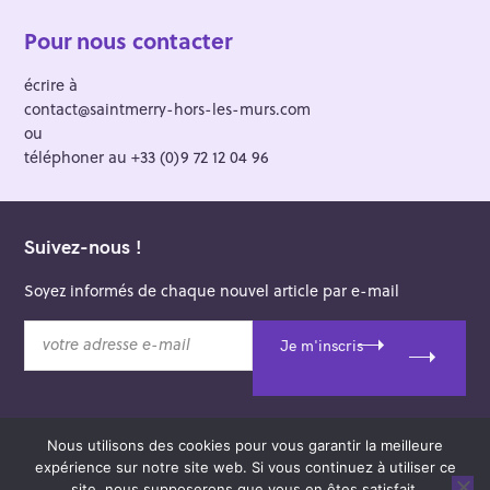
Pour nous contacter
écrire à
contact@saintmerry-hors-les-murs.com
ou
téléphoner au +33 (0)9 72 12 04 96
Suivez-nous !
Soyez informés de chaque nouvel article par e-mail
v
Je m'inscris
o
t
r
e
Nous utilisons des cookies pour vous garantir la meilleure
a
© 2026 Saint-Merry Hors-les-Murs.
expérience sur notre site web. Si vous continuez à utiliser ce
d
Theme: Felt by
Pixelgrade
.
site, nous supposerons que vous en êtes satisfait.