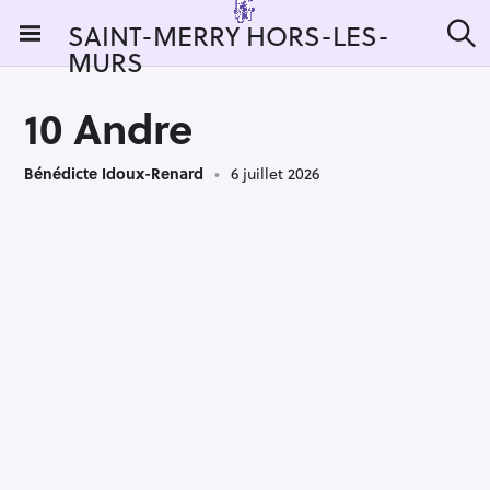
S
SAINT-MERRY HORS-LES-
k
MURS
R
i
e
c
p
h
10 Andre
t
e
r
o
c
Bénédicte Idoux-Renard
6 juillet 2026
c
h
e
o
r
n
:
t
e
n
t