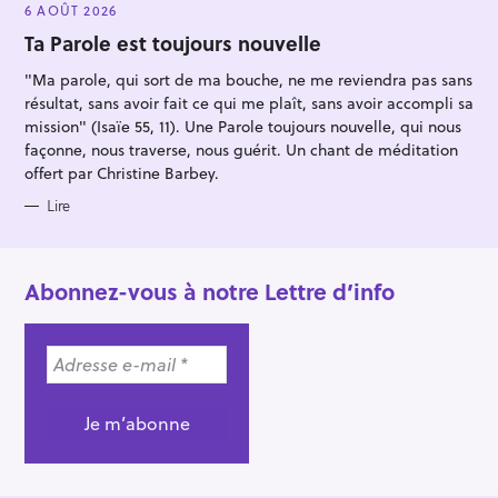
E
6 AOÛT 2026
G
O
Ta Parole est toujours nouvelle
R
I
"Ma parole, qui sort de ma bouche, ne me reviendra pas sans
E
S
résultat, sans avoir fait ce qui me plaît, sans avoir accompli sa
mission" (Isaïe 55, 11). Une Parole toujours nouvelle, qui nous
façonne, nous traverse, nous guérit. Un chant de méditation
offert par Christine Barbey.
Lire
Abonnez-vous à notre Lettre d’info