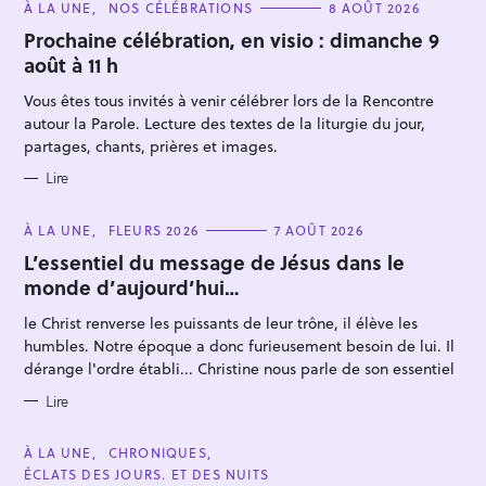
C
À LA UNE
NOS CÉLÉBRATIONS
8 AOÛT 2026
A
T
Prochaine célébration, en visio : dimanche 9
E
août à 11 h
G
O
R
Vous êtes tous invités à venir célébrer lors de la Rencontre
I
E
autour la Parole. Lecture des textes de la liturgie du jour,
S
partages, chants, prières et images.
Lire
R
e
C
À LA UNE
FLEURS 2026
7 AOÛT 2026
A
c
T
L’essentiel du message de Jésus dans le
E
h
monde d’aujourd’hui…
G
O
e
R
le Christ renverse les puissants de leur trône, il élève les
I
r
E
humbles. Notre époque a donc furieusement besoin de lui. Il
S
c
dérange l'ordre établi... Christine nous parle de son essentiel
h
Lire
e
r
C
À LA UNE
CHRONIQUES
A
ÉCLATS DES JOURS. ET DES NUITS
T