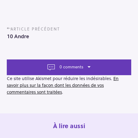
P
ARTICLE PRÉCÉDENT
o
10 Andre
s
t
n
a
v
0 comments
i
g
Ce site utilise Akismet pour réduire les indésirables.
En
a
savoir plus sur la façon dont les données de vos
t
commentaires sont traitées
.
i
o
n
À lire aussi