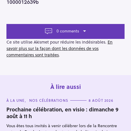
1000012639b
s
t
n
a
v
0 comments
i
g
Ce site utilise Akismet pour réduire les indésirables.
En
a
savoir plus sur la façon dont les données de vos
t
commentaires sont traitées
.
i
o
n
À lire aussi
C
À LA UNE
NOS CÉLÉBRATIONS
8 AOÛT 2026
A
T
Prochaine célébration, en visio : dimanche 9
E
août à 11 h
G
O
R
Vous êtes tous invités à venir célébrer lors de la Rencontre
I
E