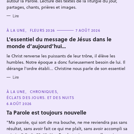
autour la Parole. Lecture des textes de la liturgie du jour,
S
partages, chants, prières et images.
Lire
C
À LA UNE
FLEURS 2026
7 AOÛT 2026
A
R
T
L’essentiel du message de Jésus dans le
E
e
monde d’aujourd’hui…
G
O
c
R
le Christ renverse les puissants de leur trône, il élève les
I
h
E
humbles. Notre époque a donc furieusement besoin de lui. Il
S
e
dérange l'ordre établi... Christine nous parle de son essentiel
r
Lire
c
h
C
À LA UNE
CHRONIQUES
A
e
ÉCLATS DES JOURS. ET DES NUITS
T
E
6 AOÛT 2026
r
G
O
Ta Parole est toujours nouvelle
R
I
"Ma parole, qui sort de ma bouche, ne me reviendra pas sans
E
S
résultat, sans avoir fait ce qui me plaît, sans avoir accompli sa