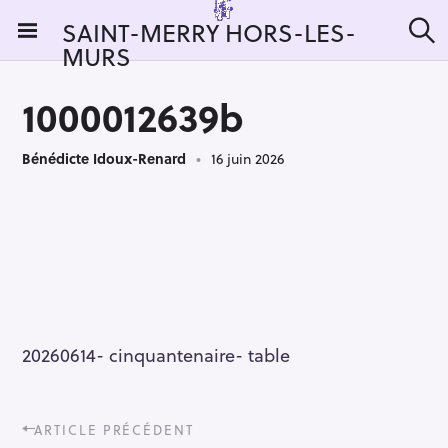
S
SAINT-MERRY HORS-LES-
k
MURS
R
i
e
c
p
h
1000012639b
t
e
r
o
c
Bénédicte Idoux-Renard
16 juin 2026
c
h
e
o
r
n
:
t
e
n
t
20260614- cinquantenaire- table
P
ARTICLE PRÉCÉDENT
o