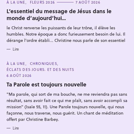
C
À LA UNE
FLEURS 2026
7 AOÛT 2026
A
T
L’essentiel du message de Jésus dans le
E
monde d’aujourd’hui…
G
O
R
le Christ renverse les puissants de leur trône, il élève les
I
E
humbles. Notre époque a donc furieusement besoin de lui. Il
S
dérange l'ordre établi... Christine nous parle de son essentiel
R
Lire
e
c
C
À LA UNE
CHRONIQUES
A
ÉCLATS DES JOURS. ET DES NUITS
h
T
E
6 AOÛT 2026
e
G
O
Ta Parole est toujours nouvelle
r
R
I
c
"Ma parole, qui sort de ma bouche, ne me reviendra pas sans
E
S
h
résultat, sans avoir fait ce qui me plaît, sans avoir accompli sa
mission" (Isaïe 55, 11). Une Parole toujours nouvelle, qui nous
e
façonne, nous traverse, nous guérit. Un chant de méditation
r
offert par Christine Barbey.
Lire