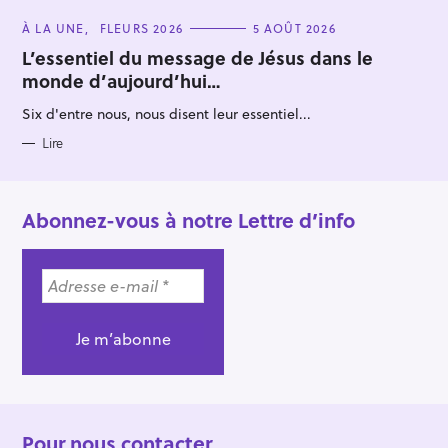
C
À LA UNE
FLEURS 2026
5 AOÛT 2026
A
T
L’essentiel du message de Jésus dans le
E
monde d’aujourd’hui…
G
O
R
Six d'entre nous, nous disent leur essentiel...
I
E
S
Lire
Abonnez-vous à notre Lettre d’info
Pour nous contacter