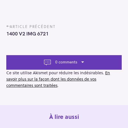
P
ARTICLE PRÉCÉDENT
o
1400 V2 IMG 6721
s
t
n
a
v
0 comments
i
g
Ce site utilise Akismet pour réduire les indésirables.
En
a
savoir plus sur la façon dont les données de vos
t
commentaires sont traitées
.
i
o
n
À lire aussi