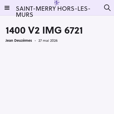
S
SAINT-MERRY HORS-LES-
k
MURS
R
i
e
c
p
h
1400 V2 IMG 6721
t
e
r
o
c
Jean Deuzèmes
27 mai 2026
c
h
e
o
r
n
:
t
e
n
t