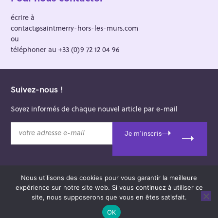
écrire à
contact@saintmerry-hors-les-murs.com
ou
téléphoner au +33 (0)9 72 12 04 96
Suivez-nous !
Soyez informés de chaque nouvel article par e-mail
v
Je m'inscris
o
t
r
e
Nous utilisons des cookies pour vous garantir la meilleure
a
© 2026 Saint-Merry Hors-les-Murs.
expérience sur notre site web. Si vous continuez à utiliser ce
d
Theme: Felt by
Pixelgrade
.
site, nous supposerons que vous en êtes satisfait.
r
e
OK