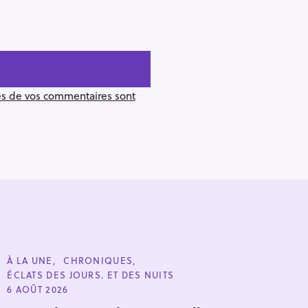
ées de vos commentaires sont
C
À LA UNE
CHRONIQUES
A
ÉCLATS DES JOURS. ET DES NUITS
T
Pour effacer la recherche appuyez sur
E
6 AOÛT 2026
G
O