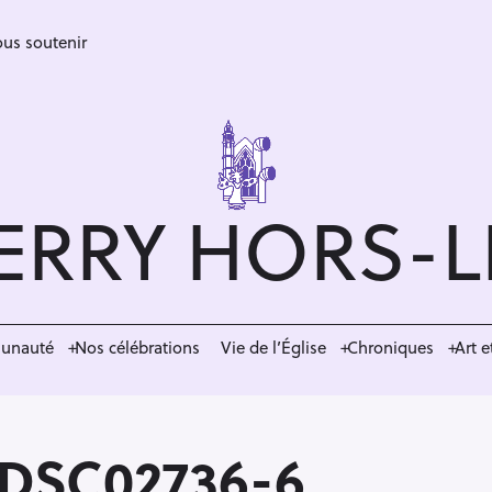
us soutenir
ERRY HORS-
munauté
Nos célébrations
Vie de l’Église
Chroniques
Art e
-DSC02736-6