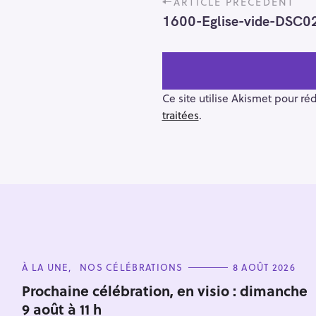
ARTICLE PRÉCÉDENT
o
1600-Eglise-vide-DSC0
s
t
n
a
v
Ce site utilise Akismet pour ré
i
traitées
.
g
a
t
i
o
R
n
e
c
C
h
À LA UNE
NOS CÉLÉBRATIONS
8 AOÛT 2026
A
e
T
Prochaine célébration, en visio : dimanche
E
r
9 août à 11 h
G
O