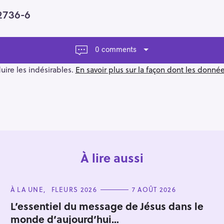
2736-6
0 comments
duire les indésirables.
En savoir plus sur la façon dont les donn
À lire aussi
C
À LA UNE
FLEURS 2026
7 AOÛT 2026
A
T
L’essentiel du message de Jésus dans le
E
monde d’aujourd’hui…
G
O