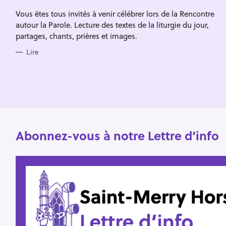
Escape
c
R
Vous êtes tous invités à venir célébrer lors de la Rencontre
I
h
E
autour la Parole. Lecture des textes de la liturgie du jour,
S
e
partages, chants, prières et images.
r
Lire
Abonnez-vous à notre Lettre d’info