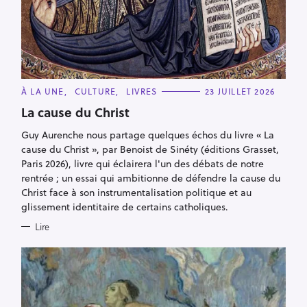
C
À LA UNE
CULTURE
LIVRES
23 JUILLET 2026
A
T
La cause du Christ
E
G
Guy Aurenche nous partage quelques échos du livre « La
O
R
cause du Christ », par Benoist de Sinéty (éditions Grasset,
I
E
Paris 2026), livre qui éclairera l'un des débats de notre
S
rentrée ; un essai qui ambitionne de défendre la cause du
Christ face à son instrumentalisation politique et au
glissement identitaire de certains catholiques.
Lire