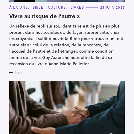
C
À LA UNE
BIBLE
CULTURE
LIVRES
25 JUIN 2025
A
T
Vivre au risque de l’autre 3
E
G
Un réflexe de repli sur soi, identitaire est de plus en plus
O
R
présent dans nos sociétés et, de façon surprenante, chez
I
E
les croyants. Il suffit d'ouvrir la Bible pour y trouver un tout
S
autre élan : celui de la relation, de la rencontre, de
l'accueil de l'autre et de l'étranger, comme condition
même de la vie. Guy Aurenche nous offre la fin de sa
recension du livre d'Anne-Marie Pelletier.
Lire