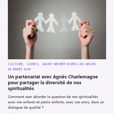
C
CULTURE
LIVRES
SAINT-MERRY HORS-LES-MURS
A
20 MARS 2025
T
E
Un partenariat avec Agnès Charlemagne
G
O
pour partager la diversité de nos
R
I
spiritualités
E
S
Comment oser aborder la question de nos spiritualités
avec nos enfants et petits-enfants, avec nos amis, dans un
dialogue de qualité ?