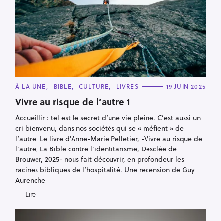
C
À LA UNE
BIBLE
CULTURE
LIVRES
19 JUIN 2025
A
T
Vivre au risque de l’autre 1
E
G
Accueillir : tel est le secret d’une vie pleine. C’est aussi un
O
R
cri bienvenu, dans nos sociétés qui se « méfient » de
I
E
l’autre. Le livre d'Anne-Marie Pelletier, -Vivre au risque de
S
l’autre, La Bible contre l’identitarisme, Desclée de
Brouwer, 2025- nous fait découvrir, en profondeur les
racines bibliques de l’hospitalité. Une recension de Guy
Aurenche
Lire