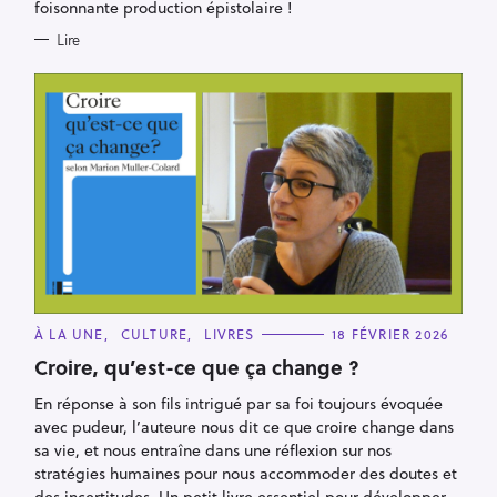
foisonnante production épistolaire !
Lire
C
À LA UNE
CULTURE
LIVRES
18 FÉVRIER 2026
A
T
Croire, qu’est-ce que ça change ?
E
G
En réponse à son fils intrigué par sa foi toujours évoquée
O
R
avec pudeur, l’auteure nous dit ce que croire change dans
I
E
sa vie, et nous entraîne dans une réflexion sur nos
S
stratégies humaines pour nous accommoder des doutes et
des incertitudes. Un petit livre essentiel pour développer