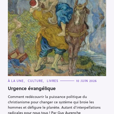
C
À LA UNE
CULTURE
LIVRES
10 JUIN 2026
A
T
Urgence évangélique
E
G
Comment redécouvrir la puissance politique du
O
R
christianisme pour changer ce système qui broie les
I
E
hommes et défigure le planète. Autant d'interpellations
S
radicales pour nous tous ! Par Guy Aurenche