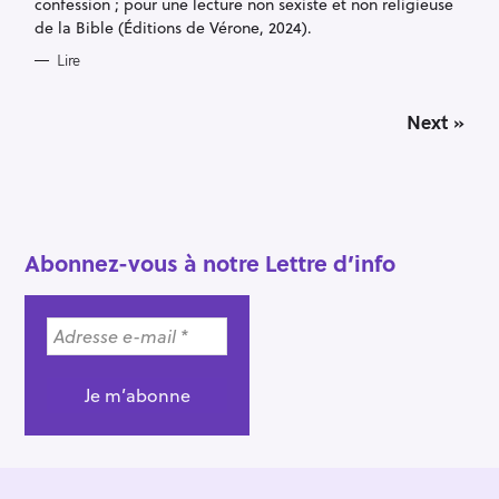
E
confession ; pour une lecture non sexiste et non religieuse
S
de la Bible (Éditions de Vérone, 2024).
Lire
P
Next »
o
s
t
s
n
a
Abonnez-vous à notre Lettre d’info
v
i
g
a
t
i
o
n