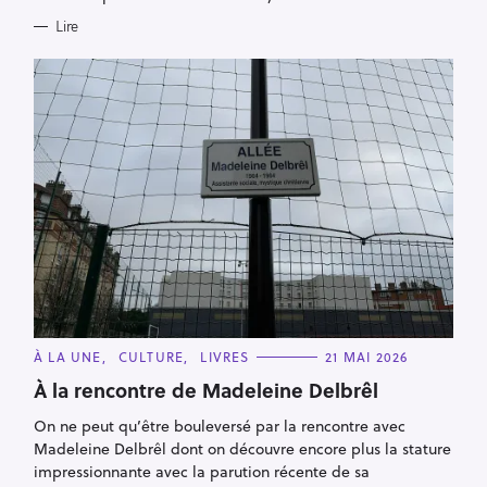
Lire
C
À LA UNE
CULTURE
LIVRES
21 MAI 2026
A
T
À la rencontre de Madeleine Delbrêl
E
G
On ne peut qu’être bouleversé par la rencontre avec
O
R
Madeleine Delbrêl dont on découvre encore plus la stature
I
E
impressionnante avec la parution récente de sa
S