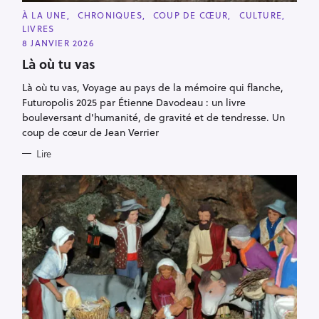
C
À LA UNE
CHRONIQUES
COUP DE CŒUR
CULTURE
A
LIVRES
T
E
8 JANVIER 2026
G
O
Là où tu vas
R
I
Là où tu vas, Voyage au pays de la mémoire qui flanche,
E
S
Futuropolis 2025 par Étienne Davodeau : un livre
bouleversant d'humanité, de gravité et de tendresse. Un
coup de cœur de Jean Verrier
Lire