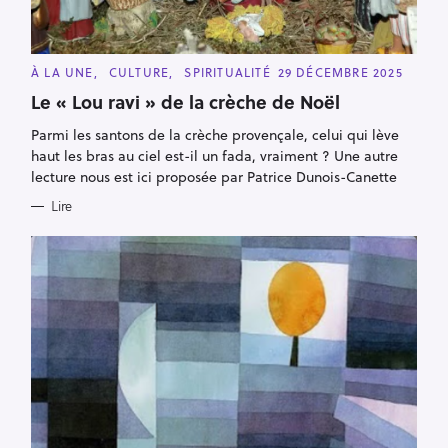
C
À LA UNE
CULTURE
SPIRITUALITÉ
29 DÉCEMBRE 2025
A
T
Le « Lou ravi » de la crèche de Noël
E
G
Parmi les santons de la crèche provençale, celui qui lève
O
R
haut les bras au ciel est-il un fada, vraiment ? Une autre
I
E
lecture nous est ici proposée par Patrice Dunois-Canette
S
Lire