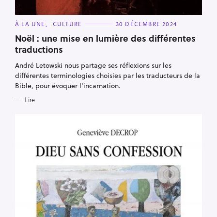
C
À LA UNE
CULTURE
30 DÉCEMBRE 2024
A
T
Noël : une mise en lumière des différentes
E
traductions
G
O
R
André Letowski nous partage ses réflexions sur les
I
E
différentes terminologies choisies par les traducteurs de la
S
Bible, pour évoquer l'incarnation.
Lire