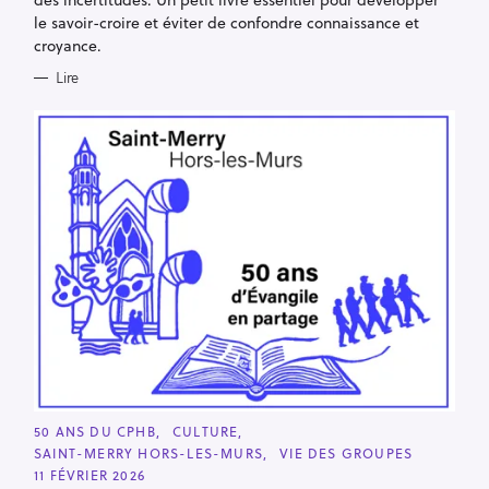
le savoir-croire et éviter de confondre connaissance et
croyance.
Lire
C
50 ANS DU CPHB
CULTURE
A
SAINT-MERRY HORS-LES-MURS
VIE DES GROUPES
T
E
11 FÉVRIER 2026
G