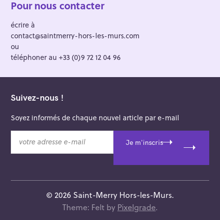
Pour nous contacter
écrire à
contact@saintmerry-hors-les-murs.com
ou
téléphoner au +33 (0)9 72 12 04 96
Suivez-nous !
Soyez informés de chaque nouvel article par e-mail
v
Je m'inscris
o
t
r
e
a
© 2026 Saint-Merry Hors-les-Murs.
d
Theme: Felt by
Pixelgrade
.
r