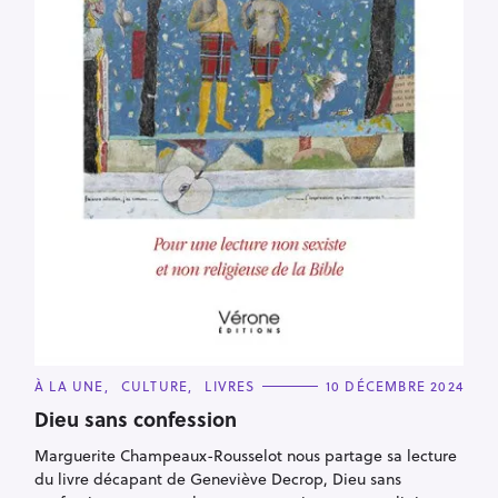
C
À LA UNE
CULTURE
LIVRES
10 DÉCEMBRE 2024
A
T
Dieu sans confession
E
G
Marguerite Champeaux-Rousselot nous partage sa lecture
O
R
du livre décapant de Geneviève Decrop, Dieu sans
I