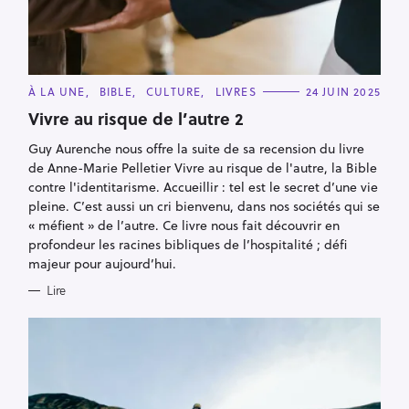
C
À LA UNE
BIBLE
CULTURE
LIVRES
24 JUIN 2025
R
A
T
Vivre au risque de l’autre 2
e
E
G
c
Guy Aurenche nous offre la suite de sa recension du livre
O
R
de Anne-Marie Pelletier Vivre au risque de l'autre, la Bible
h
I
E
contre l'identitarisme. Accueillir : tel est le secret d’une vie
e
S
pleine. C’est aussi un cri bienvenu, dans nos sociétés qui se
r
« méfient » de l’autre. Ce livre nous fait découvrir en
c
profondeur les racines bibliques de l’hospitalité ; défi
h
majeur pour aujourd’hui.
e
Lire
r