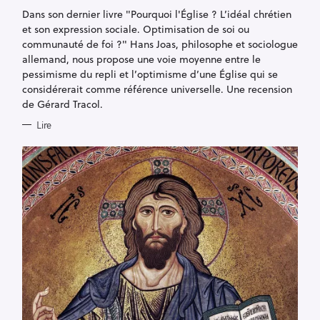
G
Dans son dernier livre "Pourquoi l'Église ? L’idéal chrétien
O
R
et son expression sociale. Optimisation de soi ou
I
E
communauté de foi ?" Hans Joas, philosophe et sociologue
S
allemand, nous propose une voie moyenne entre le
pessimisme du repli et l’optimisme d’une Église qui se
considérerait comme référence universelle. Une recension
de Gérard Tracol.
Lire