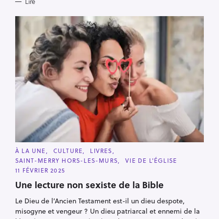
Lire
C
À LA UNE
CULTURE
LIVRES
A
SAINT-MERRY HORS-LES-MURS
VIE DE L'ÉGLISE
T
E
11 FÉVRIER 2025
G
O
Une lecture non sexiste de la Bible
R
I
Le Dieu de l’Ancien Testament est-il un dieu despote,
E
S
misogyne et vengeur ? Un dieu patriarcal et ennemi de la