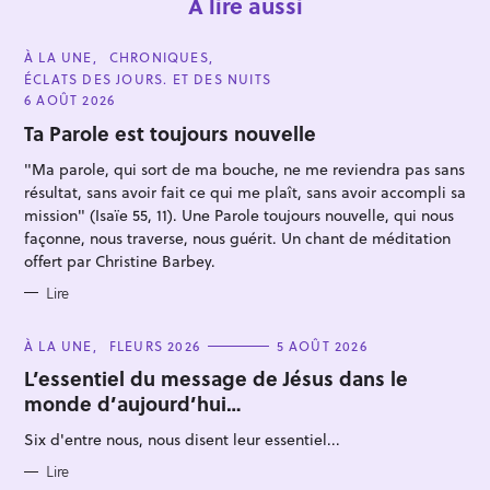
À lire aussi
C
À LA UNE
CHRONIQUES
A
ÉCLATS DES JOURS. ET DES NUITS
T
E
6 AOÛT 2026
G
O
Ta Parole est toujours nouvelle
R
I
"Ma parole, qui sort de ma bouche, ne me reviendra pas sans
E
S
résultat, sans avoir fait ce qui me plaît, sans avoir accompli sa
mission" (Isaïe 55, 11). Une Parole toujours nouvelle, qui nous
R
façonne, nous traverse, nous guérit. Un chant de méditation
e
offert par Christine Barbey.
c
Lire
h
e
C
À LA UNE
FLEURS 2026
5 AOÛT 2026
r
A
T
L’essentiel du message de Jésus dans le
c
E
monde d’aujourd’hui…
G
h
O
R
Six d'entre nous, nous disent leur essentiel...
e
I
E
r
S
Lire