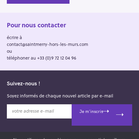
Pour nous contacter
écrire à
contact@saintmerry-hors-les-murs.com
ou
téléphoner au +33 (0)9 72 12 04 96
Suivez-nous !
Soyez informés de chaque nouvel article par e-mail
v
Je m'inscris
o
t
r
e