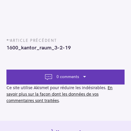
P
ARTICLE PRÉCÉDENT
o
1600_kantor_raum_3-2-19
s
t
n
a
v
0 comments
i
g
Ce site utilise Akismet pour réduire les indésirables.
En
a
savoir plus sur la façon dont les données de vos
t
commentaires sont traitées
.
i
o
n