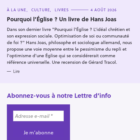
C
À LA UNE
CULTURE
LIVRES
4 AOÛT 2026
A
T
Pourquoi l’Église ? Un livre de Hans Joas
E
G
Dans son dernier livre "Pourquoi l'Église ? L’idéal chrétien et
O
R
son expression sociale. Optimisation de soi ou communauté
I
E
de foi ?" Hans Joas, philosophe et sociologue allemand, nous
S
propose une voie moyenne entre le pessimisme du repli et
l’optimisme d’une Église qui se considérerait comme
référence universelle. Une recension de Gérard Tracol.
Lire
Abonnez-vous à notre Lettre d’info