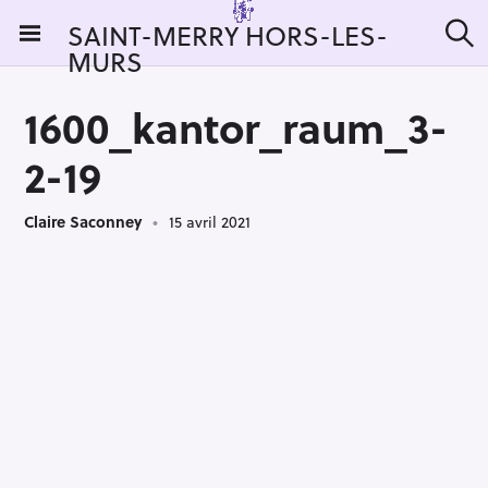
S
SAINT-MERRY HORS-LES-
k
MURS
R
i
e
c
p
h
1600_kantor_raum_3-
t
e
r
o
2-19
c
c
h
e
o
r
Claire Saconney
15 avril 2021
n
:
t
e
n
t