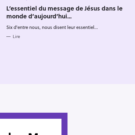
A
T
L’essentiel du message de Jésus dans le
E
monde d’aujourd’hui…
G
O
R
Six d'entre nous, nous disent leur essentiel...
I
E
S
Lire