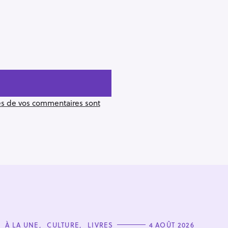
ées de vos commentaires sont
C
À LA UNE
CULTURE
LIVRES
4 AOÛT 2026