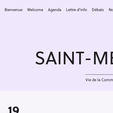
S
k
Bienvenue
Welcome
Agenda
Lettre d’info
Débats
No
i
p
t
o
c
SAINT-M
o
n
t
e
1
n
Vie de la Com
t
19