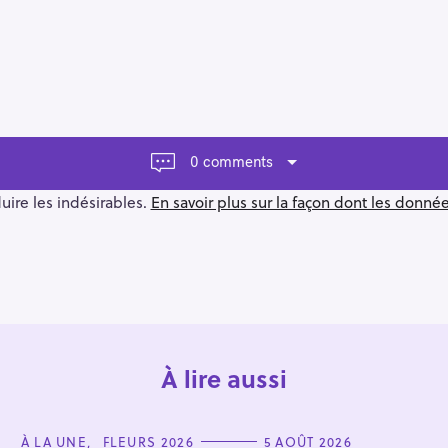
0 comments
duire les indésirables.
En savoir plus sur la façon dont les donn
À lire aussi
C
À LA UNE
FLEURS 2026
5 AOÛT 2026