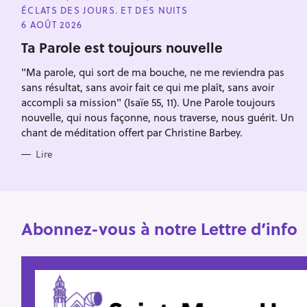
A
ÉCLATS DES JOURS. ET DES NUITS
r
T
Escape
E
6 AOÛT 2026
c
G
O
Ta Parole est toujours nouvelle
h
R
I
e
"Ma parole, qui sort de ma bouche, ne me reviendra pas
E
S
r
sans résultat, sans avoir fait ce qui me plaît, sans avoir
accompli sa mission" (Isaïe 55, 11). Une Parole toujours
nouvelle, qui nous façonne, nous traverse, nous guérit. Un
chant de méditation offert par Christine Barbey.
Lire
Abonnez-vous à notre Lettre d’info