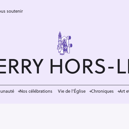
us soutenir
ERRY HORS-
munauté
Nos célébrations
Vie de l’Église
Chroniques
Art e