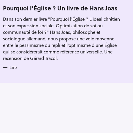
Pour effacer la recherche appuyez sur
A
T
Pourquoi l’Église ? Un livre de Hans Joas
E
G
Dans son dernier livre "Pourquoi l'Église ? L’idéal chrétien
O
R
et son expression sociale. Optimisation de soi ou
I
E
communauté de foi ?" Hans Joas, philosophe et
S
sociologue allemand, nous propose une voie moyenne
entre le pessimisme du repli et l’optimisme d’une Église
qui se considérerait comme référence universelle. Une
recension de Gérard Tracol.
Lire