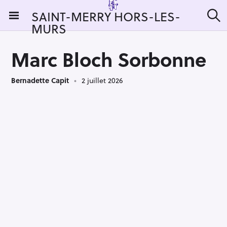
S
SAINT-MERRY HORS-LES-
k
MURS
R
i
e
c
p
h
Marc Bloch Sorbonne
t
e
r
o
c
Bernadette Capit
2 juillet 2026
c
h
e
o
r
n
:
t
e
n
t