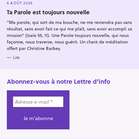
E
6 AOÛT 2026
G
O
Ta Parole est toujours nouvelle
R
I
"Ma parole, qui sort de ma bouche, ne me reviendra pas sans
E
S
résultat, sans avoir fait ce qui me plaît, sans avoir accompli sa
mission" (Isaïe 55, 11). Une Parole toujours nouvelle, qui nous
façonne, nous traverse, nous guérit. Un chant de méditation
offert par Christine Barbey.
Lire
Abonnez-vous à notre Lettre d’info