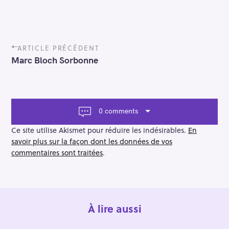
P
ARTICLE PRÉCÉDENT
o
Marc Bloch Sorbonne
s
t
n
a
v
0 comments
i
g
Ce site utilise Akismet pour réduire les indésirables.
En
a
savoir plus sur la façon dont les données de vos
t
commentaires sont traitées
.
i
o
n
À lire aussi