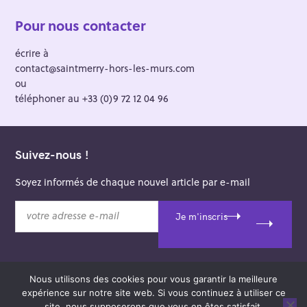
Pour nous contacter
écrire à
contact@saintmerry-hors-les-murs.com
ou
téléphoner au +33 (0)9 72 12 04 96
Suivez-nous !
Soyez informés de chaque nouvel article par e-mail
v
Je m'inscris
o
t
r
e
Nous utilisons des cookies pour vous garantir la meilleure
a
© 2026 Saint-Merry Hors-les-Murs.
expérience sur notre site web. Si vous continuez à utiliser ce
d
Theme: Felt by
Pixelgrade
.
site, nous supposerons que vous en êtes satisfait.