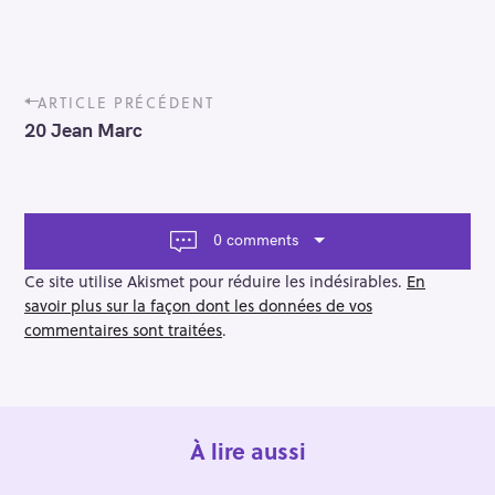
P
ARTICLE PRÉCÉDENT
o
20 Jean Marc
s
t
n
a
v
0 comments
i
g
Ce site utilise Akismet pour réduire les indésirables.
En
a
savoir plus sur la façon dont les données de vos
t
commentaires sont traitées
.
i
o
n
À lire aussi