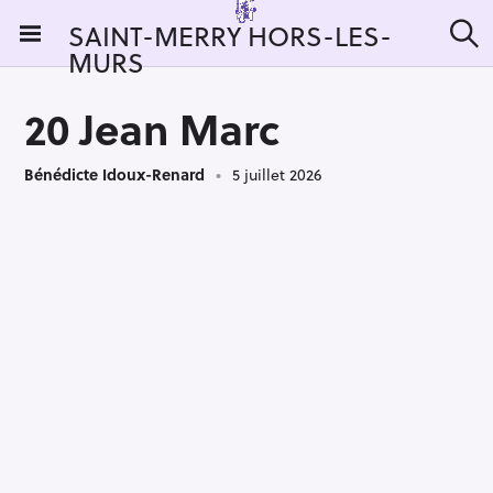
S
SAINT-MERRY HORS-LES-
k
MURS
R
i
e
c
p
h
20 Jean Marc
t
e
r
o
c
Bénédicte Idoux-Renard
5 juillet 2026
c
h
e
o
r
n
:
t
e
n
t