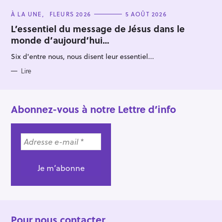
C
À LA UNE
FLEURS 2026
5 AOÛT 2026
A
T
L’essentiel du message de Jésus dans le
E
monde d’aujourd’hui…
G
O
R
Six d'entre nous, nous disent leur essentiel...
I
E
S
Lire
Abonnez-vous à notre Lettre d’info
Pour nous contacter