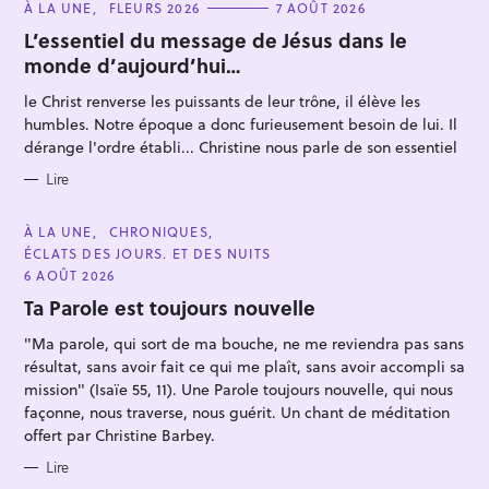
C
À LA UNE
FLEURS 2026
7 AOÛT 2026
A
T
L’essentiel du message de Jésus dans le
E
monde d’aujourd’hui…
G
O
R
le Christ renverse les puissants de leur trône, il élève les
I
E
humbles. Notre époque a donc furieusement besoin de lui. Il
S
dérange l'ordre établi... Christine nous parle de son essentiel
R
Lire
e
c
C
À LA UNE
CHRONIQUES
A
ÉCLATS DES JOURS. ET DES NUITS
h
T
E
6 AOÛT 2026
e
G
O
Ta Parole est toujours nouvelle
r
R
I
c
"Ma parole, qui sort de ma bouche, ne me reviendra pas sans
E
S
h
résultat, sans avoir fait ce qui me plaît, sans avoir accompli sa
mission" (Isaïe 55, 11). Une Parole toujours nouvelle, qui nous
e
façonne, nous traverse, nous guérit. Un chant de méditation
r
offert par Christine Barbey.
Lire