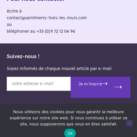
écrire à
contact@saintmerry-hors-les-murs.com
ou
téléphoner au +33 (0)9 72 12 04 96
Suivez-nous !
Soyez informés de chaque nouvel article par e-mail
v
Je m'inscris
o
t
r
e
Nous utilisons des cookies pour vous garantir la meilleure
a
© 2026 Saint-Merry Hors-les-Murs.
expérience sur notre site web. Si vous continuez à utiliser ce
d
Theme: Felt by
Pixelgrade
.
site, nous supposerons que vous en êtes satisfait.
r
e
OK