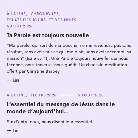
C
À LA UNE
CHRONIQUES
A
ÉCLATS DES JOURS. ET DES NUITS
T
E
6 AOÛT 2026
G
O
Ta Parole est toujours nouvelle
R
I
"Ma parole, qui sort de ma bouche, ne me reviendra pas sans
E
S
résultat, sans avoir fait ce qui me plaît, sans avoir accompli sa
mission" (Isaïe 55, 11). Une Parole toujours nouvelle, qui nous
façonne, nous traverse, nous guérit. Un chant de méditation
offert par Christine Barbey.
Lire
C
À LA UNE
FLEURS 2026
5 AOÛT 2026
A
T
L’essentiel du message de Jésus dans le
E
monde d’aujourd’hui…
G
O
R
Six d'entre nous, nous disent leur essentiel...
I
E
S
Lire