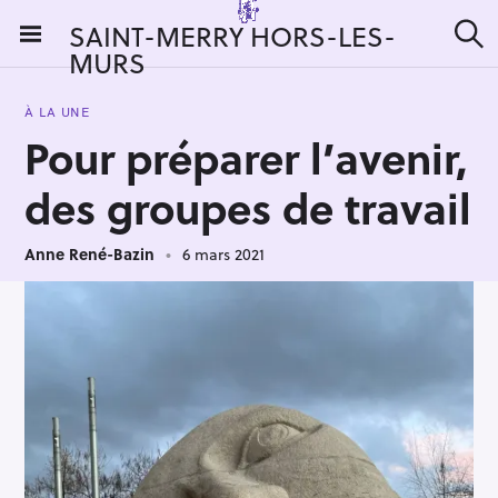
S
SAINT-MERRY HORS-LES-
k
MURS
R
i
e
c
p
h
À LA UNE
t
e
Pour préparer l’avenir,
r
o
c
c
h
des groupes de travail
e
o
r
n
:
Anne René-Bazin
6 mars 2021
t
e
n
t