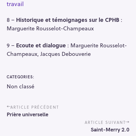
travail
8 –
Historique et témoignages sur le CPHB
:
Marguerite Rousselot-Champeaux
9 –
Ecoute et dialogue
: Marguerite Rousselot-
Champeaux, Jacques Debouverie
CATEGORIES
Non classé
P
ARTICLE PRÉCÉDENT
o
Prière universelle
s
t
ARTICLE SUIVANT
n
Saint-Merry 2.0
a