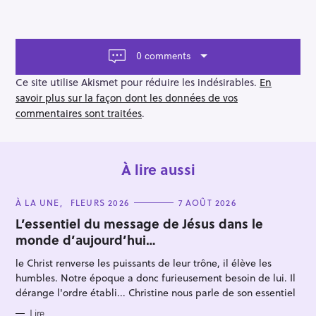
v
i
g
a
0 comments
t
i
Ce site utilise Akismet pour réduire les indésirables.
En
o
savoir plus sur la façon dont les données de vos
n
commentaires sont traitées
.
À lire aussi
C
À LA UNE
FLEURS 2026
7 AOÛT 2026
A
T
L’essentiel du message de Jésus dans le
E
monde d’aujourd’hui…
G
O
R
le Christ renverse les puissants de leur trône, il élève les
I
E
humbles. Notre époque a donc furieusement besoin de lui. Il
S
dérange l'ordre établi... Christine nous parle de son essentiel
Lire