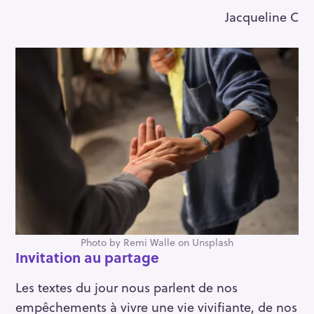
r
Jacqueline C
Photo by Remi Walle on Unsplash
I
nvitation au partage
Les textes du jour nous parlent de nos
empêchements à vivre une vie vivifiante, de nos