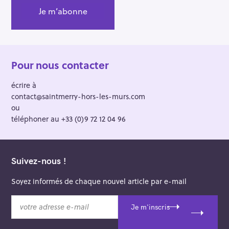
Pour nous contacter
écrire à
contact@saintmerry-hors-les-murs.com
ou
téléphoner au +33 (0)9 72 12 04 96
Suivez-nous !
Soyez informés de chaque nouvel article par e-mail
v
Je m'inscris
o
t