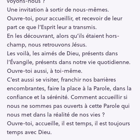
voyons-nous ?
Une invitation à sortir de nous-mêmes.
Ouvre-toi, pour accueillir, et recevoir de leur
part ce que l’Esprit leur a transmis.
En les découvrant, alors qu’ils étaient hors-
champ, nous retrouvons Jésus.
Les voilà, les aimés de Dieu, présents dans
l’Évangile, présents dans notre vie quotidienne.
Ouvre-toi aussi, à toi-même.
R
C’est aussi se visiter, franchir nos barrières
e
c
encombrantes, faire la place à la Parole, dans la
h
confiance et la sérénité. Comment accueillir si
e
nous ne sommes pas ouverts à cette Parole qui
r
nous met dans la réalité de nos vies ?
c
Ouvre-toi, accueille, il est temps, il est toujours
h
temps avec Dieu.
e