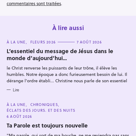
n
commentaires sont traitées
.
À lire aussi
C
À LA UNE
FLEURS 2026
7 AOÛT 2026
A
T
L’essentiel du message de Jésus dans le
E
monde d’aujourd’hui…
G
O
R
le Christ renverse les puissants de leur trône, il élève les
I
E
humbles. Notre époque a donc furieusement besoin de lui. Il
S
dérange l'ordre établi... Christine nous parle de son essentiel
Lire
C
À LA UNE
CHRONIQUES
A
ÉCLATS DES JOURS. ET DES NUITS
T
E
6 AOÛT 2026
G
O
Ta Parole est toujours nouvelle
R
I
"Ma parole, qui sort de ma bouche, ne me reviendra pas sans
E