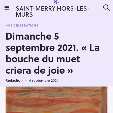
S
SAINT-MERRY HORS-LES-
k
MURS
R
i
e
c
p
h
NOS CÉLÉBRATIONS
t
e
Dimanche 5
r
o
c
c
h
septembre 2021. « La
e
o
r
n
bouche du muet
:
t
criera de joie »
e
n
t
Rédaction
4 septembre 2021