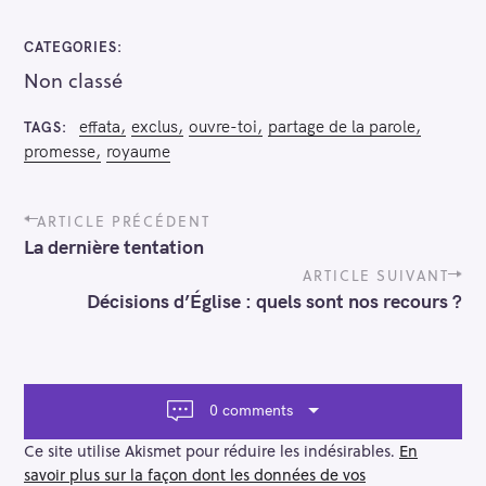
CATEGORIES
Non classé
effata
exclus
ouvre-toi
partage de la parole
TAGS
promesse
royaume
P
ARTICLE PRÉCÉDENT
o
La dernière tentation
s
t
ARTICLE SUIVANT
n
Décisions d’Église : quels sont nos recours ?
a
v
i
g
a
0 comments
t
i
Ce site utilise Akismet pour réduire les indésirables.
En
o
savoir plus sur la façon dont les données de vos