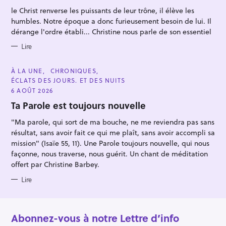
R
le Christ renverse les puissants de leur trône, il élève les
I
E
humbles. Notre époque a donc furieusement besoin de lui. Il
S
dérange l'ordre établi... Christine nous parle de son essentiel
Lire
C
À LA UNE
CHRONIQUES
A
ÉCLATS DES JOURS. ET DES NUITS
T
E
6 AOÛT 2026
G
O
Ta Parole est toujours nouvelle
R
I
"Ma parole, qui sort de ma bouche, ne me reviendra pas sans
E
S
résultat, sans avoir fait ce qui me plaît, sans avoir accompli sa
mission" (Isaïe 55, 11). Une Parole toujours nouvelle, qui nous
façonne, nous traverse, nous guérit. Un chant de méditation
offert par Christine Barbey.
Lire
Abonnez-vous à notre Lettre d’info