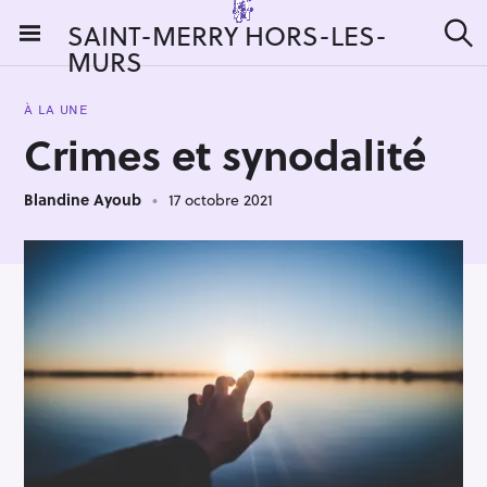
S
SAINT-MERRY HORS-LES-
k
MURS
R
i
e
c
p
h
À LA UNE
t
e
Crimes et synodalité
r
o
c
c
h
e
Blandine Ayoub
17 octobre 2021
o
r
n
:
t
e
n
t