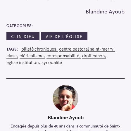
Blandine Ayoub
CATEGORIES
CLIN DIEU
VIE DE L'ÉGLISE
billet&chroniques
centre pastoral saint-merry
TAGS
ciase
cléricalisme
coresponsabilité
droit canon
eglise institution
synodalité
R
e
c
h
e
r
Blandine Ayoub
c
Engagée depuis plus de 40 ans dans la communauté de Saint-
h