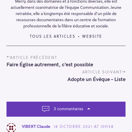
Merry, dans des domaines et à fonctions diverses, elle est
e
actuellement coanimatrice de l'équipe Communication. Jeune
r
retraitée, elle a longtemps été responsable d’un pôle de
ressources documentaires dans un centre de formation
professionnelle de la filière éducative et sociale.
TOUS LES ARTICLES
WEBSITE
P
ARTICLE PRÉCÉDENT
o
Faire Église autrement, c’est possible
s
t
ARTICLE SUIVANT
n
Adopte un Évêque – Liste
a
v
i
g
a
3 commentaires
t
i
o
18 OCTOBRE 2021 AT 10H38
VIBERT Claude
n