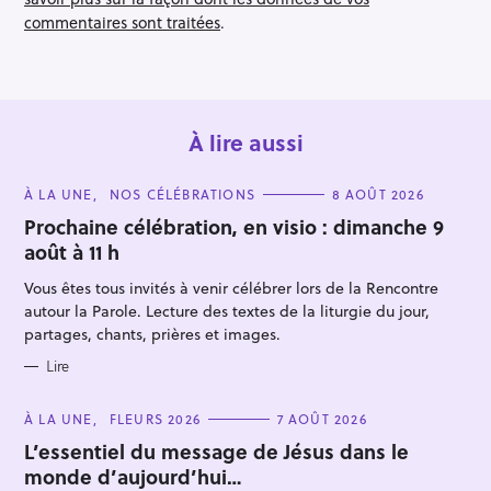
commentaires sont traitées
.
À lire aussi
C
À LA UNE
NOS CÉLÉBRATIONS
8 AOÛT 2026
A
T
Prochaine célébration, en visio : dimanche 9
E
août à 11 h
G
O
R
Vous êtes tous invités à venir célébrer lors de la Rencontre
I
E
autour la Parole. Lecture des textes de la liturgie du jour,
S
partages, chants, prières et images.
Lire
C
À LA UNE
FLEURS 2026
7 AOÛT 2026
A
T
L’essentiel du message de Jésus dans le
E
monde d’aujourd’hui…
G
O