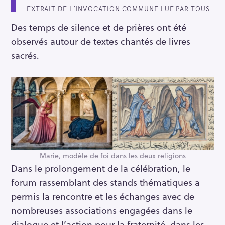
EXTRAIT DE L’INVOCATION COMMUNE LUE PAR TOUS
Des temps de silence et de prières ont été
observés autour de textes chantés de livres
R
sacrés.
e
c
h
e
r
c
h
e
Marie, modèle de foi dans les deux religions
r
Dans le prolongement de la célébration, le
forum rassemblant des stands thématiques a
permis la rencontre et les échanges avec de
nombreuses associations engagées dans le
dialogue et l’action pour la fraternité, dans les