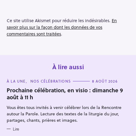
Ce site utilise Akismet pour réduire les indésirables.
En
savoir plus sur la façon dont les données de vos
commentaires sont traitées
.
À lire aussi
C
À LA UNE
NOS CÉLÉBRATIONS
8 AOÛT 2026
A
T
Prochaine célébration, en visio : dimanche 9
E
août à 11 h
G
O
R
Vous êtes tous invités à venir célébrer lors de la Rencontre
I
E
autour la Parole. Lecture des textes de la liturgie du jour,
S
partages, chants, prières et images.
Lire