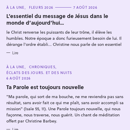
C
À LA UNE
FLEURS 2026
7 AOÛT 2026
A
T
L’essentiel du message de Jésus dans le
E
monde d’aujourd’hui…
G
O
R
le Christ renverse les puissants de leur trône, il élève les
I
E
humbles. Notre époque a donc furieusement besoin de lui. Il
S
dérange l'ordre établi... Christine nous parle de son essentiel
Lire
C
À LA UNE
CHRONIQUES
A
ÉCLATS DES JOURS. ET DES NUITS
T
E
6 AOÛT 2026
G
O
Ta Parole est toujours nouvelle
R
I
"Ma parole, qui sort de ma bouche, ne me reviendra pas sans
E
S
résultat, sans avoir fait ce qui me plaît, sans avoir accompli sa
mission" (Isaïe 55, 11). Une Parole toujours nouvelle, qui nous
façonne, nous traverse, nous guérit. Un chant de méditation
offert par Christine Barbey.
Lire