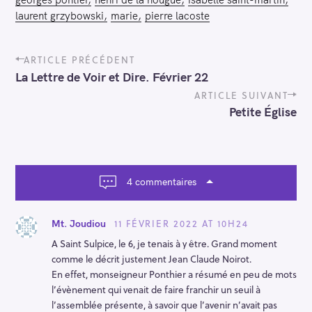
laurent grzybowski
marie
pierre lacoste
P
ARTICLE PRÉCÉDENT
o
La Lettre de Voir et Dire. Février 22
s
t
ARTICLE SUIVANT
n
Petite Église
a
v
i
g
a
4 commentaires
t
i
o
11 FÉVRIER 2022 AT 10H24
Mt. Joudiou
n
A Saint Sulpice, le 6, je tenais à y être. Grand moment
comme le décrit justement Jean Claude Noirot.
En effet, monseigneur Ponthier a résumé en peu de mots
l’évènement qui venait de faire franchir un seuil à
l’assemblée présente, à savoir que l’avenir n’avait pas