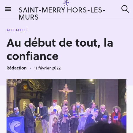
S
SAINT-MERRY HORS-LES-
k
MURS
R
i
e
c
p
h
ACTUALITÉ
t
e
Au début de tout, la
r
o
c
c
h
confiance
e
o
r
n
:
Rédaction
11 février 2022
t
e
n
t