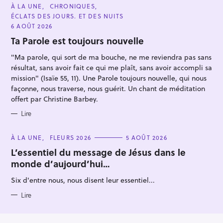
C
À LA UNE
CHRONIQUES
A
ÉCLATS DES JOURS. ET DES NUITS
T
E
6 AOÛT 2026
G
O
Ta Parole est toujours nouvelle
R
I
"Ma parole, qui sort de ma bouche, ne me reviendra pas sans
E
S
résultat, sans avoir fait ce qui me plaît, sans avoir accompli sa
mission" (Isaïe 55, 11). Une Parole toujours nouvelle, qui nous
façonne, nous traverse, nous guérit. Un chant de méditation
offert par Christine Barbey.
Lire
C
À LA UNE
FLEURS 2026
5 AOÛT 2026
A
T
L’essentiel du message de Jésus dans le
E
monde d’aujourd’hui…
G
O
R
Six d'entre nous, nous disent leur essentiel...
I
E
S
Lire