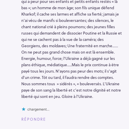
qui a peur pour ses enfants et petits enfants restés « là
h
bas »; un homme de mon âge; son fils unique défend
e
Kharkof; il cache ses larmes et affiche sa fierté; jamais je
r
n’ai vécu de manifs si bouleversantes; des silences, le
chant national crié à pleins poumons; des jeunes filles
russes qui demandent de dissocier Poutine et la Russie et
qui ne se cachent pas à la vue de la caméra; des
Georgiens, des moldaves; Une fraternité en marche……
On ne peut pas grand chose mais on est là ensemble.
Energie, humour, force; l’Ukraine a déjà gagné sur les
plans éthique, médiatique…..Mais le prix continue à être
payé tous les jours. N’ayons pas peur des mots; il s’agit
d’un crime. Tôt ou tard, il faudra rendre des comptes.
Nous sommes tous » sidérés », « bouleversés. L’Ukraine
paye de son sang la liberté et c’est notre dignité et notre
liberté qui sont en jeu. Gloire à l’Ukraine.
chargement…
RÉPONDRE