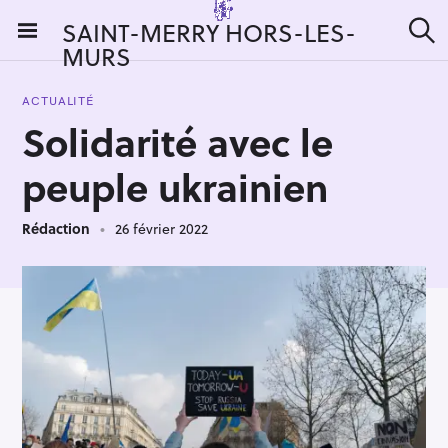
S
SAINT-MERRY HORS-LES-
k
MURS
R
i
e
c
p
h
ACTUALITÉ
t
e
Solidarité avec le
r
o
c
c
h
peuple ukrainien
e
o
r
n
:
Rédaction
26 février 2022
t
e
n
t