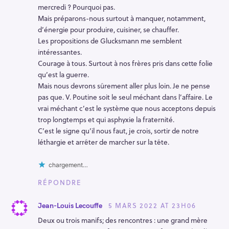
mercredi ? Pourquoi pas.
Mais préparons-nous surtout à manquer, notamment,
d’énergie pour produire, cuisiner, se chauffer.
Les propositions de Glucksmann me semblent
intéressantes.
Courage à tous. Surtout à nos frères pris dans cette folie
qu’est la guerre.
Mais nous devrons sûrement aller plus loin. Je ne pense
pas que. V. Poutine soit le seul méchant dans l’affaire. Le
vrai méchant c’est le système que nous acceptons depuis
trop longtemps et qui asphyxie la fraternité.
C’est le signe qu’il nous faut, je crois, sortir de notre
léthargie et arrêter de marcher sur la tête.
R
e
chargement…
c
RÉPONDRE
h
e
5 MARS 2022 AT 23H06
Jean-Louis Lecouffe
r
Deux ou trois manifs; des rencontres : une grand mère
c