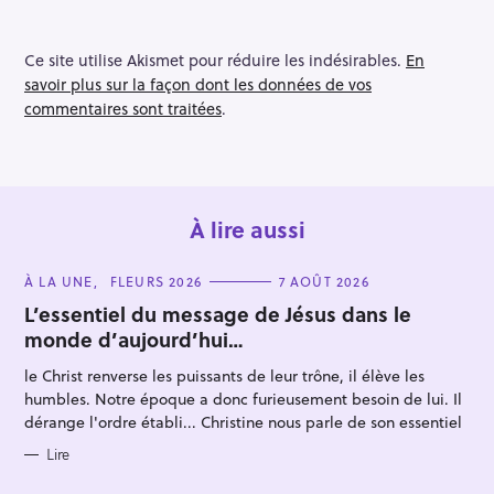
Ce site utilise Akismet pour réduire les indésirables.
En
savoir plus sur la façon dont les données de vos
commentaires sont traitées
.
À lire aussi
C
À LA UNE
FLEURS 2026
7 AOÛT 2026
A
T
L’essentiel du message de Jésus dans le
E
monde d’aujourd’hui…
G
O
R
le Christ renverse les puissants de leur trône, il élève les
I
E
humbles. Notre époque a donc furieusement besoin de lui. Il
S
dérange l'ordre établi... Christine nous parle de son essentiel
Lire