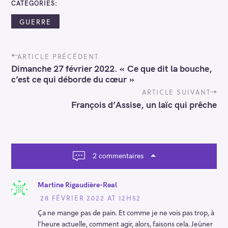
CATEGORIES
GUERRE
P
ARTICLE PRÉCÉDENT
o
Dimanche 27 février 2022. « Ce que dit la bouche,
s
c’est ce qui déborde du cœur »
t
n
ARTICLE SUIVANT
a
François d’Assise, un laïc qui prêche
v
i
g
a
t
2 commentaires
i
o
n
Martine Rigaudière-Real
28 FÉVRIER 2022 AT 12H52
Ça ne mange pas de pain. Et comme je ne vois pas trop, à
l’heure actuelle, comment agir, alors, faisons cela. Jeûner