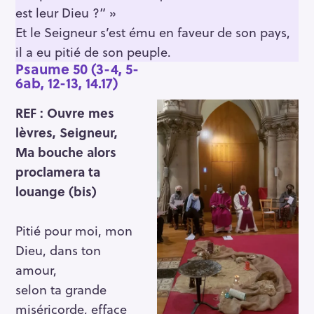
est leur Dieu ?” »
Et le Seigneur s’est ému en faveur de son pays,
il a eu pitié de son peuple.
Psaume 50
(3-4, 5-
6ab, 12-13, 14.17)
REF : Ouvre mes
lèvres, Seigneur,
Ma bouche alors
proclamera ta
louange (bis)
Pitié pour moi, mon
Dieu, dans ton
amour,
selon ta grande
miséricorde, efface