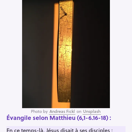
Photo by
Andreas Fickl
on
Unsplash
É
vangile selon Matthieu
(6,1-6.16-18)
:
En ce temps-là, Jésus disait à ses disciples :