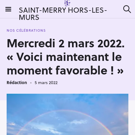
S
SAINT-MERRY HORS-LES-
k
MURS
R
i
e
c
p
h
NOS CÉLÉBRATIONS
t
e
Mercredi 2 mars 2022.
r
o
c
c
h
« Voici maintenant le
e
o
r
n
moment favorable ! »
:
t
e
Rédaction
5 mars 2022
n
t