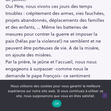
Oui Père, nous vivons ces jours des temps
troubles : crépitement des armes, vies fauchées,
projets abandonnés, déplacements des familles
et des enfants, … Même les batteries de
mesures pour contrer la guerre et imposer la
paix (hélas par la violence!) ne semblent et ne
peuvent être porteuses de vie. A de la misère,
on ajoute des misères.
Par la prière, le jeûne et l’accueil, nous nous
engageons à surpasser -comme nous le
demande le pape François- ce sentiment
d’impuissance et de fatalité qui nous frappe. Et
Nous utilisons des cookies pour vous garantir la meilleure
nous voilà debout Père, comme un seul
expérience sur notre site web. Si vous continuez à utiliser ce
homme, pour dire oui à ton offre de
site, nous supposerons que vous en êtes satisfait.
réconciliation et de paix. Installe-nous dans une
OK
démarche de partage sur ce qui, en nous, a