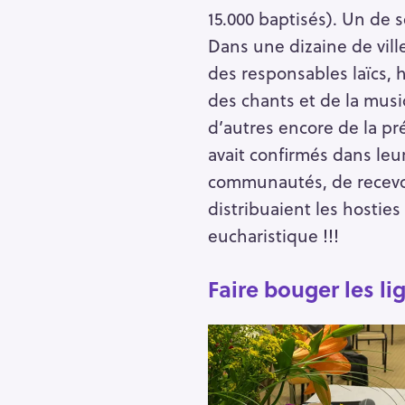
h
15.000 baptisés). Un de 
e
Dans une dizaine de vill
r
Escape
des responsables laïcs, 
c
des chants et de la musi
h
d’autres encore de la pr
e
r
avait confirmés dans leur 
communautés, de recevoi
distribuaient les hostie
eucharistique !!!
Faire bouger les li