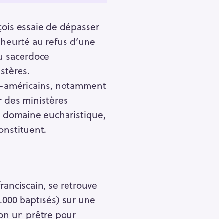
çois essaie de dépasser
t heurté au refus d’une
du sacerdoce
stères.
no-américains, notamment
er des ministères
e domaine eucharistique,
onstituent.
ranciscain, se retrouve
.000 baptisés) sur une
ron un prêtre pour