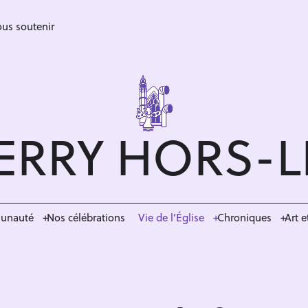
us soutenir
ERRY HORS-
munauté
Nos célébrations
Vie de l’Église
Chroniques
Art e