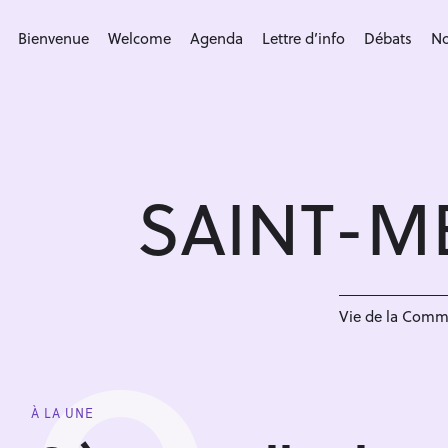
S
k
Bienvenue
Welcome
Agenda
Lettre d’info
Débats
No
i
p
t
o
c
SAINT-M
o
n
t
e
n
Vie de la Com
t
À LA UNE