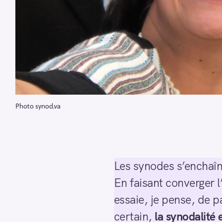
Photo synod.va
Les synodes s’enchaîne
En faisant converger l
essaie, je pense, de pa
certain,
la synodalité 