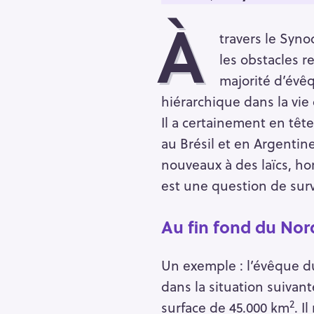
À
travers le Syno
les obstacles r
majorité d’évêq
hiérarchique dans la vie
Il a certainement en têt
au Brésil et en Argentine
nouveaux à des laïcs, h
est une question de surv
Au fin fond du Nor
R
Un exemple : l’évêque du
e
dans la situation suivan
c
2
surface de 45.000 km
. I