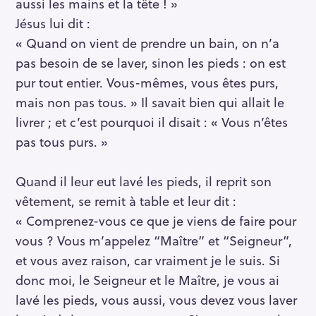
aussi les mains et la tête ! »
h
e
Jésus lui dit :
r
« Quand on vient de prendre un bain, on n’a
c
pas besoin de se laver, sinon les pieds : on est
h
pur tout entier. Vous-mêmes, vous êtes purs,
e
mais non pas tous. » Il savait bien qui allait le
r
livrer ; et c’est pourquoi il disait : « Vous n’êtes
pas tous purs. »
Quand il leur eut lavé les pieds, il reprit son
vêtement, se remit à table et leur dit :
« Comprenez-vous ce que je viens de faire pour
vous ? Vous m’appelez “Maître” et “Seigneur”,
et vous avez raison, car vraiment je le suis. Si
donc moi, le Seigneur et le Maître, je vous ai
lavé les pieds, vous aussi, vous devez vous laver