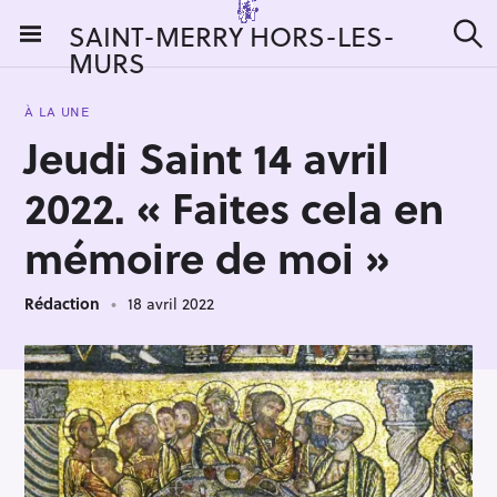
S
SAINT-MERRY HORS-LES-
k
MURS
R
i
e
c
p
h
À LA UNE
t
e
Jeudi Saint 14 avril
r
o
c
c
h
2022. « Faites cela en
e
o
r
n
mémoire de moi »
:
t
e
Rédaction
18 avril 2022
n
t