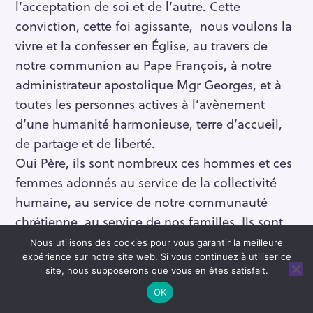
l’acceptation de soi et de l’autre. Cette
conviction, cette foi agissante, nous voulons la
vivre et la confesser en Église, au travers de
notre communion au Pape François, à notre
administrateur apostolique Mgr Georges, et à
toutes les personnes actives à l’avènement
d’une humanité harmonieuse, terre d’accueil,
de partage et de liberté.
Oui Père, ils sont nombreux ces hommes et ces
femmes adonnés au service de la collectivité
humaine, au service de notre communauté
chrétienne, au service de nos familles. Ils sont
une fierté pour le monde, une source
Nous utilisons des cookies pour vous garantir la meilleure
d’inspiration et de foi en l’avenir. Bénis
expérience sur notre site web. Si vous continuez à utiliser ce
site, nous supposerons que vous en êtes satisfait.
Seigneur tous ces bâtisseurs de la vie et de la
OK
liberté.