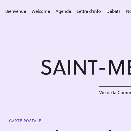
S
k
Bienvenue
Welcome
Agenda
Lettre d’info
Débats
No
i
p
t
o
c
SAINT-M
o
n
t
e
n
Vie de la Com
t
CARTE POSTALE