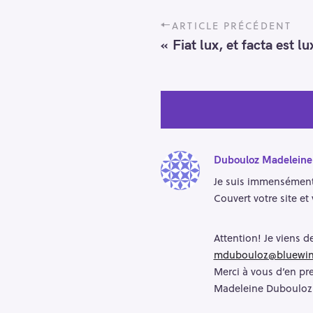
P
ARTICLE PRÉCÉDENT
o
« Fiat lux, et facta est lu
s
t
n
a
v
i
g
Dubouloz Madeleine
a
Je suis immensément
t
Couvert votre site et
i
o
n
Attention! Je viens 
mdubouloz@bluewin
Merci à vous d’en pr
Madeleine Dubouloz