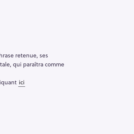
Pour effacer la recherche appuyez sur
hrase retenue, ses
stale, qui paraîtra comme
liquant
ici