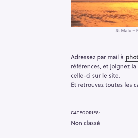
h
e
r
Escape
c
St Malo – P
h
e
r
Adressez par mail à
phot
références, et joignez la
celle-ci sur le site.
Et retrouvez toutes les 
CATEGORIES
Non classé