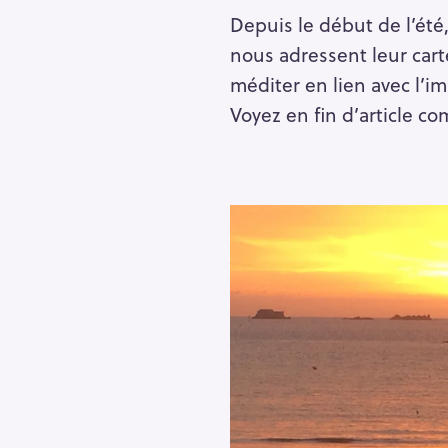
Depuis le début de l’ét
nous adressent leur carte
méditer en lien avec l’i
Voyez en fin d’article co
R
e
c