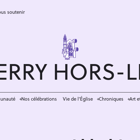
us soutenir
ERRY HORS-
munauté
Nos célébrations
Vie de l’Église
Chroniques
Art e