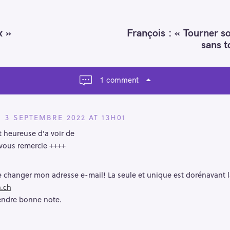
x »
François : « Tourner so
sans t
1 comment
3 SEPTEMBRE 2022 AT 13H01
 heureuse d’a voir de
 vous remercie ++++
de changer mon adresse e-mail! La seule et unique est dorénavant l
.ch
endre bonne note.