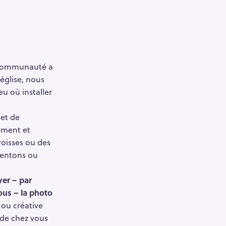
Pour effacer la recherche appuyez sur
 communauté a
église, nous
eu où installer
 et de
ement et
roisses ou des
uentons ou
er – par
sous – la photo
 ou créative
 de chez vous