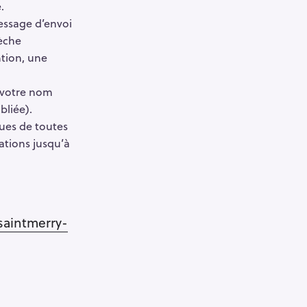
.
essage d’envoi
rèche
ntion, une
 votre nom
bliée).
ues de toutes
ations jusqu’à
aintmerry-