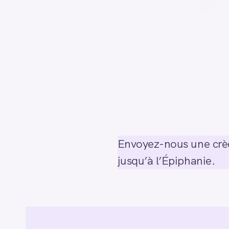
Envoyez-nous une crèc
jusqu’à l’Épiphanie.
R
e
c