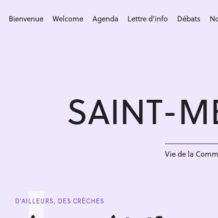
S
k
Bienvenue
Welcome
Agenda
Lettre d’info
Débats
No
i
p
t
o
c
SAINT-M
o
n
t
e
n
Vie de la Com
t
D'AILLEURS, DES CRÈCHES