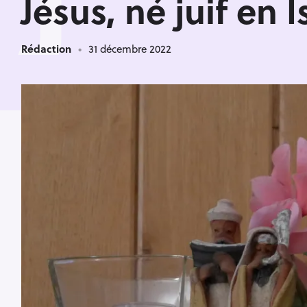
J
Jésus, né juif en I
Rédaction
31 décembre 2022