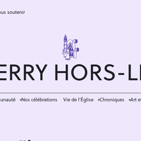
us soutenir
ERRY HORS-
munauté
Nos célébrations
Vie de l’Église
Chroniques
Art e