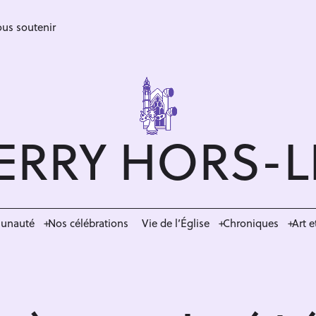
us soutenir
ERRY HORS-
munauté
Nos célébrations
Vie de l’Église
Chroniques
Art e