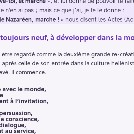
ve-toi, et marche
», et lui donne de pouvoir le fair
je n’en ai pas ; mais ce que j’ai, je te le donne :
le Nazaréen,
marche
!
» nous disent les Actes (Ac 
oujours neuf, à développer dans la m
ut être regardé comme la deuxième grande re-créati
se après celle de son entrée dans la culture hellén
evé, il commence.
se avec le monde,
se
 à l’invitation,
persuasion,
la conscience,
dialogue,
au service,