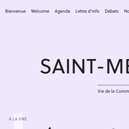
S
k
Bienvenue
Welcome
Agenda
Lettre d’info
Débats
No
i
p
t
o
c
SAINT-M
o
n
t
e
n
Vie de la Com
t
À LA UNE