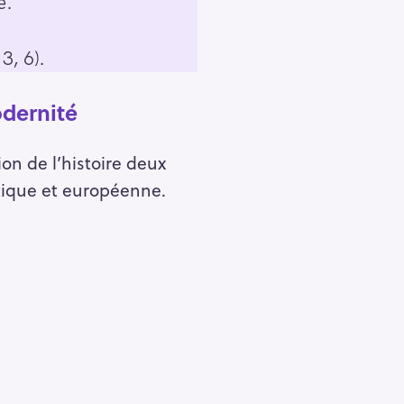
e.
3, 6).
odernité
on de l’histoire deux
istique et européenne.