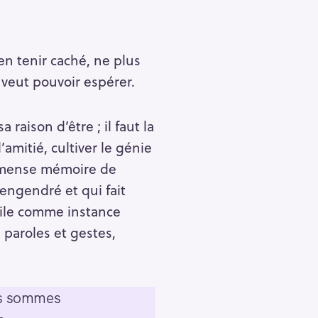
Pour effacer la recherche appuyez sur
rien tenir caché, ne plus
n veut pouvoir espérer.
 raison d’être ; il faut la
’amitié, cultiver le génie
l’immense mémoire de
 engendré et qui fait
ngile comme instance
, paroles et gestes,
ous sommes