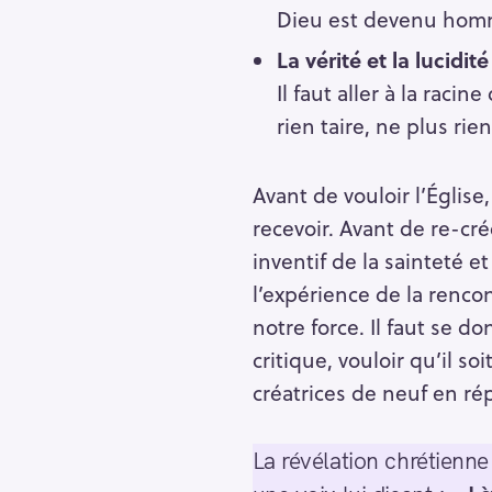
h
Dieu est devenu hom
e
La vérité et la lucidi
r
Escape
Il faut aller à la racin
c
h
rien taire, ne plus rie
e
r
Avant de vouloir l’Église, 
recevoir. Avant de re-crée
inventif de la sainteté e
l’expérience de la renco
notre force. Il faut se d
critique, vouloir qu’il s
créatrices de neuf en rép
La révélation chrétienn