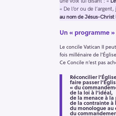
une voix lui disant : «
Lè
« De l’or ou de l’argent, 
au nom de Jésus-Christ 
Un « programme » t
Le concile Vatican II pe
fois millénaire de l’Égli
Ce Concile n’est pas ach
Réconcilier l’Égli
faire passer l’Égli
« du commandement
de la loi à l’idéal,
de la menace à la 
de la contrainte à 
du monologue au 
du commandement 