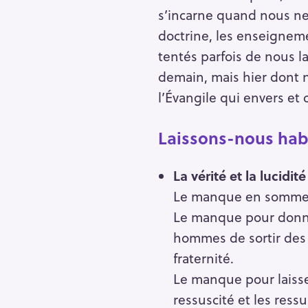
s’incarne quand nous ne 
doctrine, les enseignemen
tentés parfois de nous l
demain, mais hier dont n
l’Évangile qui envers et 
Laissons-nous habi
La vérité et la lucidi
Le manque en somme po
Le manque pour donner
hommes de sortir des c
R
fraternité.
e
Le manque pour laisser
c
ressuscité et les res