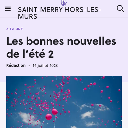
S
SAINT-MERRY HORS-LES-
k
MURS
R
i
e
c
p
h
À LA UNE
t
e
Les bonnes nouvelles
r
o
c
c
h
de l’été 2
e
o
r
n
:
Rédaction
14 juillet 2023
t
e
n
t