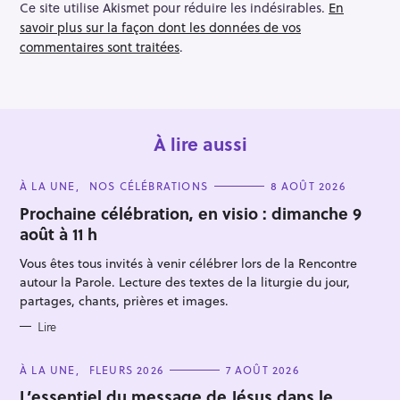
Ce site utilise Akismet pour réduire les indésirables.
En
savoir plus sur la façon dont les données de vos
commentaires sont traitées
.
À lire aussi
C
À LA UNE
NOS CÉLÉBRATIONS
8 AOÛT 2026
A
T
Prochaine célébration, en visio : dimanche 9
E
août à 11 h
G
O
R
Vous êtes tous invités à venir célébrer lors de la Rencontre
I
E
autour la Parole. Lecture des textes de la liturgie du jour,
S
partages, chants, prières et images.
Lire
C
À LA UNE
FLEURS 2026
7 AOÛT 2026
A
T
L’essentiel du message de Jésus dans le