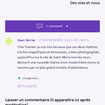
n
Des oies et nous
a
v
i
g
a
1 comment
t
i
o
17 NOVEMBRE 2023 AT 19H12
Jean Verrier
n
Cher Damien je suis très heureux que ces deux marbres,
à la fois magnifiques et émouvants, si bien photographiés,
aujourd’hui sur le site de Saint-Merry hors les murs,
donnent une nouvelle chance à ton travail d’être connu et
reconnu par un plus grand nombre d’admirateurs.
chargement…
RÉPONDRE
Laisser un commentaire (il apparaitra ici après
modération)