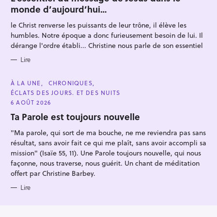
E
monde d’aujourd’hui…
G
O
R
le Christ renverse les puissants de leur trône, il élève les
I
E
humbles. Notre époque a donc furieusement besoin de lui. Il
S
dérange l'ordre établi... Christine nous parle de son essentiel
Lire
C
À LA UNE
CHRONIQUES
A
ÉCLATS DES JOURS. ET DES NUITS
T
E
6 AOÛT 2026
G
O
Ta Parole est toujours nouvelle
R
I
"Ma parole, qui sort de ma bouche, ne me reviendra pas sans
E
S
résultat, sans avoir fait ce qui me plaît, sans avoir accompli sa
mission" (Isaïe 55, 11). Une Parole toujours nouvelle, qui nous
façonne, nous traverse, nous guérit. Un chant de méditation
offert par Christine Barbey.
Lire