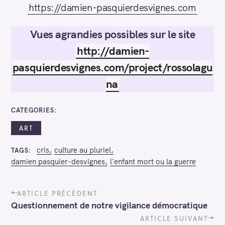
https://damien-pasquierdesvignes.com
R
Vues agrandies possibles sur le site
e
http://damien-
c
pasquierdesvignes.com/project/rossolagu
h
e
na
r
c
CATEGORIES
h
ART
e
r
cris
culture au pluriel
TAGS
damien pasquier-desvignes
l'enfant mort ou la guerre
P
ARTICLE PRÉCÉDENT
o
Questionnement de notre vigilance démocratique
s
t
ARTICLE SUIVANT