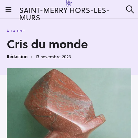
S
SAINT-MERRY HORS-LES-
k
MURS
R
i
e
c
p
h
À LA UNE
t
e
Cris du monde
r
o
c
c
h
e
Rédaction
13 novembre 2023
o
r
n
:
t
e
n
t