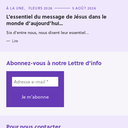
C
À LA UNE
FLEURS 2026
5 AOÛT 2026
A
T
L’essentiel du message de Jésus dans le
E
monde d’aujourd’hui…
G
O
R
Six d'entre nous, nous disent leur essentiel...
I
E
S
Lire
Abonnez-vous à notre Lettre d’info
Pour nous contacter