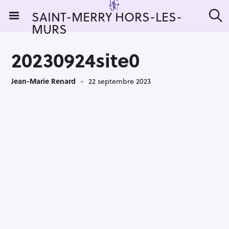
S
SAINT-MERRY HORS-LES-
k
MURS
R
i
e
c
p
h
20230924site0
t
e
r
o
c
Jean-Marie Renard
22 septembre 2023
c
h
e
o
r
n
:
t
e
n
t