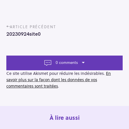
P
ARTICLE PRÉCÉDENT
o
20230924site0
s
t
n
a
v
0 comments
i
g
Ce site utilise Akismet pour réduire les indésirables.
En
a
savoir plus sur la façon dont les données de vos
t
commentaires sont traitées
.
i
o
n
À lire aussi