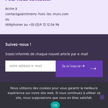
écrire à
contact@saintmerry-hors-les-murs.com
ou
téléphoner au +33 (0)9 72 12 04 96
Suivez-nous !
Soyez informés de chaque nouvel article par e-mail
v
Je m'inscris
o
t
r
e
Nous utilisons des cookies pour vous garantir la meilleure
a
© 2026 Saint-Merry Hors-les-Murs.
expérience sur notre site web. Si vous continuez à utiliser ce
d
Theme: Felt by
Pixelgrade
.
site, nous supposerons que vous en êtes satisfait.
r
e
OK