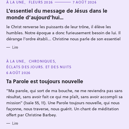
C
À LA UNE
FLEURS 2026
7 AOÛT 2026
A
T
L’essentiel du message de Jésus dans le
E
monde d’aujourd’hui…
G
O
R
le Christ renverse les puissants de leur trône, il élève les
I
E
humbles. Notre époque a donc furieusement besoin de lui. Il
S
dérange l'ordre établi... Christine nous parle de son essentiel
R
Lire
e
c
C
À LA UNE
CHRONIQUES
A
ÉCLATS DES JOURS. ET DES NUITS
h
T
E
6 AOÛT 2026
e
G
O
Ta Parole est toujours nouvelle
r
R
I
c
"Ma parole, qui sort de ma bouche, ne me reviendra pas sans
E
S
h
résultat, sans avoir fait ce qui me plaît, sans avoir accompli sa
mission" (Isaïe 55, 11). Une Parole toujours nouvelle, qui nous
e
façonne, nous traverse, nous guérit. Un chant de méditation
r
offert par Christine Barbey.
Lire