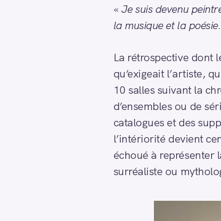
«
Je suis devenu peintr
la musique et la poésie
La rétrospective dont le
qu’exigeait l’artiste, q
10 salles suivant la c
d’ensembles ou de série
catalogues et des supp
l’intériorité devient c
échoué à représenter l
surréaliste ou mytholo
R
e
c