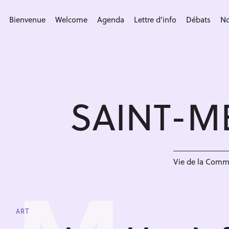
S
k
Bienvenue
Welcome
Agenda
Lettre d’info
Débats
No
i
p
t
o
c
SAINT-M
o
n
t
e
n
Vie de la Com
t
ART