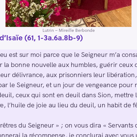
Lutrin – Mireille Berbonde
d’Isaïe (61, 1-3a.6a.8b-9)
ieu est sur moi parce que le Seigneur m’a consa
 la bonne nouvelle aux humbles, guérir ceux q
leur délivrance, aux prisonniers leur libératio
par le Seigneur, et un jour de vengeance pour 
deuil, ceux qui sont en deuil dans Sion, mettre 
e, l’huile de joie au lieu du deuil, un habit de f
rêtres du Seigneur » ; on vous dira « Servants 
nnerai la récompense, je conclurai avec vous u