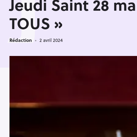
J
Jeudi Saint 28 m
TOUS »
Rédaction
2 avril 2024