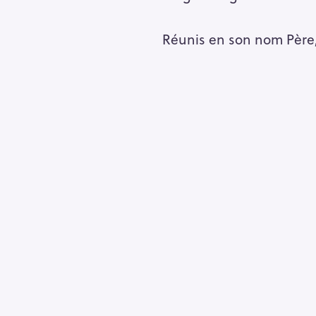
h
e
Réunis en son nom Père, F
r
Escape
c
h
e
r