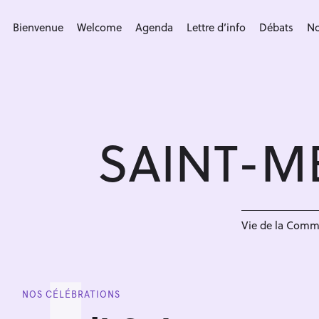
S
k
Bienvenue
Welcome
Agenda
Lettre d’info
Débats
No
i
p
t
o
c
SAINT-M
o
n
t
e
n
Vie de la Com
t
NOS CÉLÉBRATIONS