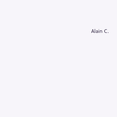
Pour effacer la recherche appuyez sur
Alain C.