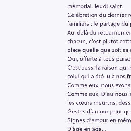
mémorial. Jeudi saint.
Célébration du dernier re
familiers : le partage du
Au-delà du retournement 
chacun, c’est plutôt cett
place quelle que soit sa 
Oui, offerte à tous puis
C’est aussi la raison qu
celui qui a été lu à nos 
Comme eux, nous avons r
Comme eux, Dieu nous a 
les cœurs meurtris, dess
R
Gestes d’amour pour que
e
Signes d’amour en mémo
c
D’âge en âge…