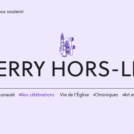
us soutenir
ERRY HORS-
munauté
Nos célébrations
Vie de l’Église
Chroniques
Art e