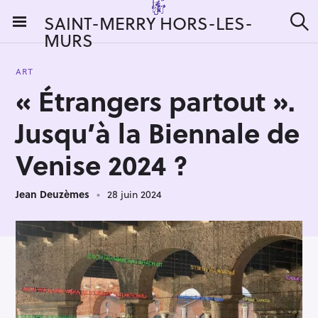
S
SAINT-MERRY HORS-LES-
k
MURS
R
i
e
c
p
h
ART
t
e
« Étrangers partout ».
r
o
c
c
h
Jusqu’à la Biennale de
e
o
r
n
Venise 2024 ?
:
t
e
Jean Deuzèmes
28 juin 2024
n
t