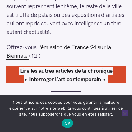
souvent reprennent le thème, le reste de la ville
est truffé de palais ou des expositions d’artistes
qui ont repris souvent avec intelligence un titre
autant d’actualité.
Offrez-vous
l’émission de France 24 sur la
Biennale
(12’)
Lire les autres articles de la chronique
« Interroger l’art contemporain »
Nous utilisons des cookies pour vous garantir la meilleure
[1]
L’œuvre de Claire Fontaine «
reflète les périls
expérience sur notre site web. Si vous continuez à utiliser ce
et les pièges de la langue, de la traduction et de
site, nous supposerons que vous en êtes satisfait.
l’ethnicité, exprime les différences et les
OK
disparités conditionnées par l’identité, la