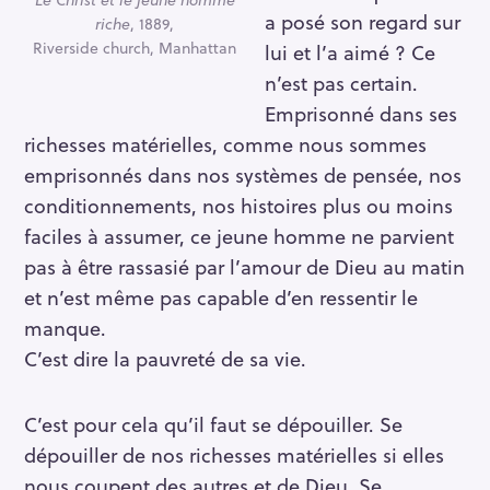
a posé son regard sur
riche
, 1889,
Riverside church, Manhattan
lui et l’a aimé ? Ce
n’est pas certain.
Emprisonné dans ses
richesses matérielles, comme nous sommes
emprisonnés dans nos systèmes de pensée, nos
conditionnements, nos histoires plus ou moins
faciles à assumer, ce jeune homme ne parvient
pas à être rassasié par l’amour de Dieu au matin
et n’est même pas capable d’en ressentir le
manque.
C’est dire la pauvreté de sa vie.
R
C’est pour cela qu’il faut se dépouiller. Se
e
dépouiller de nos richesses matérielles si elles
c
nous coupent des autres et de Dieu. Se