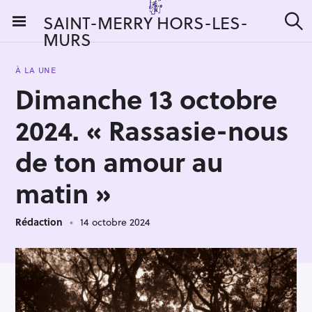
S
SAINT-MERRY HORS-LES-
k
MURS
R
i
e
c
p
h
À LA UNE
t
e
Dimanche 13 octobre
r
o
c
c
h
2024. « Rassasie-nous
e
o
r
n
de ton amour au
:
t
matin »
e
n
t
Rédaction
14 octobre 2024