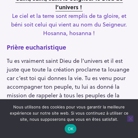
l’univers !
Le ciel et la terre sont remplis de ta gloire, et
béni soit celui qui vient au nom du Seigneur.
Hosanna, hosanna !
Prière eucharistique
Tu es vraiment saint Dieu de l’univers et il est
juste que toute la création proclame ta louange
car c’est toi qui donnes la vie. Tu es venu pour
accompagner ton peuple, tu lui as donné la
mission de rappeler à tous les peuples de la
terre que tu aimes l’humanité, en réponse tous
Nous utilisons des cookies pour vous garantir la meilleure
se doivent de la gouverner avec justice. Tu es
expérience sur notre site web. Si vous continuez à utiliser ce
venu en nos vies par ton fils Jésus, il a porté et
site, nous supposerons que vous en êtes satisfait.
porte toujours aujourd’hui à travers nous ton
OK