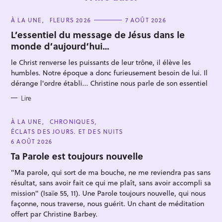
C
À LA UNE
FLEURS 2026
7 AOÛT 2026
A
T
L’essentiel du message de Jésus dans le
E
monde d’aujourd’hui…
G
O
R
le Christ renverse les puissants de leur trône, il élève les
I
E
humbles. Notre époque a donc furieusement besoin de lui. Il
S
dérange l'ordre établi... Christine nous parle de son essentiel
Lire
C
À LA UNE
CHRONIQUES
A
ÉCLATS DES JOURS. ET DES NUITS
T
E
6 AOÛT 2026
G
O
Ta Parole est toujours nouvelle
R
I
"Ma parole, qui sort de ma bouche, ne me reviendra pas sans
E
S
résultat, sans avoir fait ce qui me plaît, sans avoir accompli sa
mission" (Isaïe 55, 11). Une Parole toujours nouvelle, qui nous
façonne, nous traverse, nous guérit. Un chant de méditation
offert par Christine Barbey.