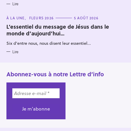
Lire
C
À LA UNE
FLEURS 2026
5 AOÛT 2026
A
T
L’essentiel du message de Jésus dans le
E
monde d’aujourd’hui…
G
O
R
Six d'entre nous, nous disent leur essentiel...
I
E
S
Lire
Abonnez-vous à notre Lettre d’info