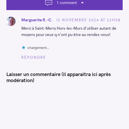
t
1 comment
i
o
n
12 NOVEMBRE 2024 AT 22H08
Marguerite R.-C.
Merci à Saint-Merry Hors-les-Murs d’utiliser autant de
moyens pour ceux q n’ont pu être au rendez-vous!
chargement…
RÉPONDRE
Laisser un commentaire (il apparaitra ici après
modération)