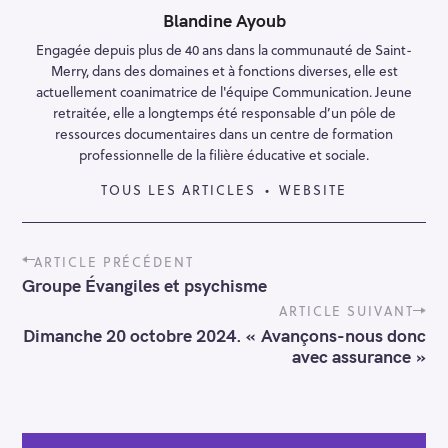
Blandine Ayoub
Engagée depuis plus de 40 ans dans la communauté de Saint-
Merry, dans des domaines et à fonctions diverses, elle est
actuellement coanimatrice de l'équipe Communication. Jeune
retraitée, elle a longtemps été responsable d’un pôle de
ressources documentaires dans un centre de formation
professionnelle de la filière éducative et sociale.
TOUS LES ARTICLES
WEBSITE
P
ARTICLE PRÉCÉDENT
o
Groupe Évangiles et psychisme
s
t
ARTICLE SUIVANT
n
Dimanche 20 octobre 2024. « Avançons-nous donc
a
avec assurance »
v
i
g
a