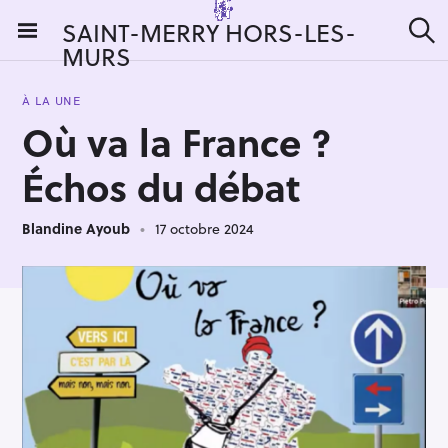
S
SAINT-MERRY HORS-LES-
k
MURS
R
i
e
c
p
h
À LA UNE
t
e
Où va la France ?
r
o
c
c
h
Échos du débat
e
o
r
n
:
Blandine Ayoub
17 octobre 2024
t
e
n
t