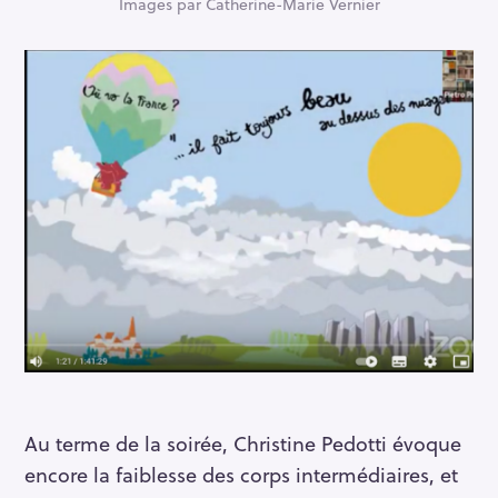
c
Images par Catherine-Marie Vernier
h
e
r
c
h
e
r
Au terme de la soirée, Christine Pedotti évoque
encore la faiblesse des corps intermédiaires, et