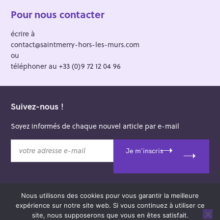
Pour nous contacter
écrire à
contact@saintmerry-hors-les-murs.com
ou
téléphoner au +33 (0)9 72 12 04 96
Suivez-nous !
Soyez informés de chaque nouvel article par e-mail
v
Je m'inscris
o
t
r
e
Nous utilisons des cookies pour vous garantir la meilleure
a
© 2026 Saint-Merry Hors-les-Murs.
expérience sur notre site web. Si vous continuez à utiliser ce
d
Theme: Felt by
Pixelgrade
.
site, nous supposerons que vous en êtes satisfait.
r