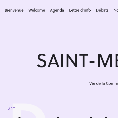
S
k
Bienvenue
Welcome
Agenda
Lettre d’info
Débats
No
i
p
t
o
c
SAINT-M
o
n
t
e
n
Vie de la Com
t
ART