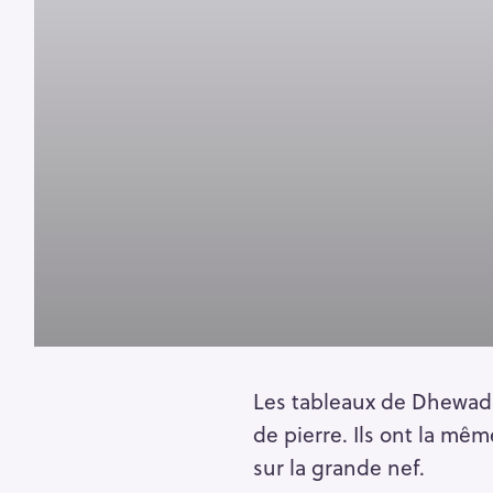
h
e
r
Escape
c
h
e
r
Les tableaux de Dhewad
de pierre. Ils ont la mê
sur la grande nef.