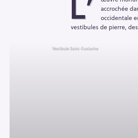
L’
accrochée dan
occidentale e
vestibules de pierre, de
Vestibule Saint-Eustache
R
e
c