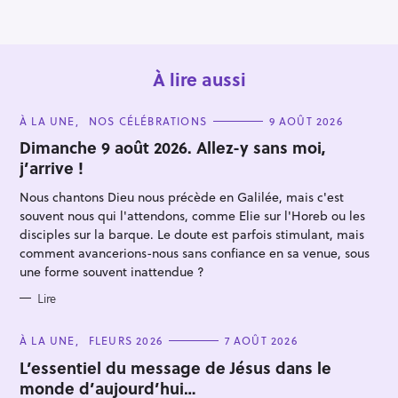
À lire aussi
C
À LA UNE
NOS CÉLÉBRATIONS
9 AOÛT 2026
A
T
Dimanche 9 août 2026. Allez-y sans moi,
E
j’arrive !
G
O
R
Nous chantons Dieu nous précède en Galilée, mais c'est
I
E
souvent nous qui l'attendons, comme Elie sur l'Horeb ou les
S
disciples sur la barque. Le doute est parfois stimulant, mais
comment avancerions-nous sans confiance en sa venue, sous
une forme souvent inattendue ?
Lire
C
À LA UNE
FLEURS 2026
7 AOÛT 2026
A
T
L’essentiel du message de Jésus dans le
E
monde d’aujourd’hui…
G
O