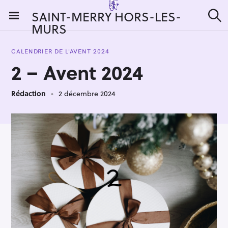
S
SAINT-MERRY HORS-LES-
k
MURS
R
i
e
c
p
h
CALENDRIER DE L'AVENT 2024
t
e
2 – Avent 2024
r
o
c
c
h
e
Rédaction
2 décembre 2024
o
r
n
:
t
e
n
t