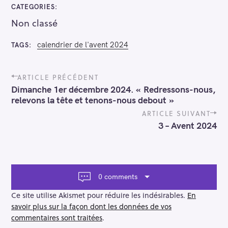
CATEGORIES
e
Non classé
r
calendrier de l'avent 2024
TAGS
P
ARTICLE PRÉCÉDENT
o
Dimanche 1er décembre 2024. « Redressons-nous,
s
relevons la tête et tenons-nous debout »
t
n
ARTICLE SUIVANT
a
3 – Avent 2024
v
i
g
a
t
0 comments
i
o
Ce site utilise Akismet pour réduire les indésirables.
En
n
savoir plus sur la façon dont les données de vos
commentaires sont traitées
.