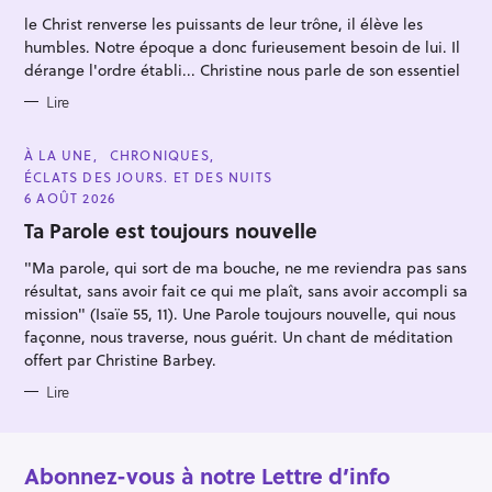
R
le Christ renverse les puissants de leur trône, il élève les
I
E
humbles. Notre époque a donc furieusement besoin de lui. Il
S
dérange l'ordre établi... Christine nous parle de son essentiel
Lire
C
À LA UNE
CHRONIQUES
A
ÉCLATS DES JOURS. ET DES NUITS
T
E
6 AOÛT 2026
G
O
Ta Parole est toujours nouvelle
R
I
"Ma parole, qui sort de ma bouche, ne me reviendra pas sans
E
S
résultat, sans avoir fait ce qui me plaît, sans avoir accompli sa
mission" (Isaïe 55, 11). Une Parole toujours nouvelle, qui nous
façonne, nous traverse, nous guérit. Un chant de méditation
offert par Christine Barbey.
Lire
Abonnez-vous à notre Lettre d’info