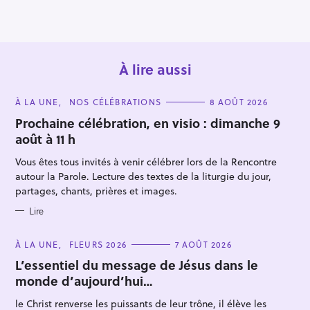
o
n
À lire aussi
C
À LA UNE
NOS CÉLÉBRATIONS
8 AOÛT 2026
A
T
Prochaine célébration, en visio : dimanche 9
E
août à 11 h
G
O
R
Vous êtes tous invités à venir célébrer lors de la Rencontre
I
R
E
autour la Parole. Lecture des textes de la liturgie du jour,
S
partages, chants, prières et images.
e
c
Lire
h
e
C
À LA UNE
FLEURS 2026
7 AOÛT 2026
A
r
T
L’essentiel du message de Jésus dans le
E
c
monde d’aujourd’hui…
G
O
h
R
le Christ renverse les puissants de leur trône, il élève les
I