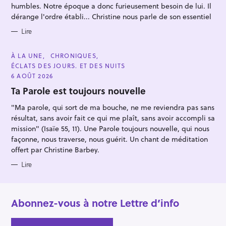
e
E
humbles. Notre époque a donc furieusement besoin de lui. Il
S
r
dérange l'ordre établi... Christine nous parle de son essentiel
Lire
C
À LA UNE
CHRONIQUES
A
ÉCLATS DES JOURS. ET DES NUITS
T
E
6 AOÛT 2026
G
O
Ta Parole est toujours nouvelle
R
I
"Ma parole, qui sort de ma bouche, ne me reviendra pas sans
E
S
résultat, sans avoir fait ce qui me plaît, sans avoir accompli sa
mission" (Isaïe 55, 11). Une Parole toujours nouvelle, qui nous
façonne, nous traverse, nous guérit. Un chant de méditation
offert par Christine Barbey.
Lire
Abonnez-vous à notre Lettre d’info