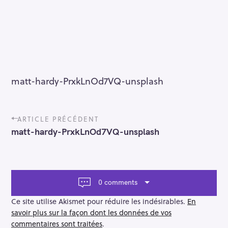
matt-hardy-PrxkLnOd7VQ-unsplash
P
ARTICLE PRÉCÉDENT
o
matt-hardy-PrxkLnOd7VQ-unsplash
s
t
n
a
v
0 comments
i
g
Ce site utilise Akismet pour réduire les indésirables.
En
a
savoir plus sur la façon dont les données de vos
t
commentaires sont traitées
.
i