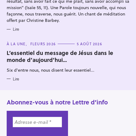
résultat, sans avoir fait ce qui me plaît, sans avoir accompli sa
mission" (Isaïe 55, 11). Une Parole toujours nouvelle, qui nous
façonne, nous traverse, nous guérit. Un chant de méditation
offert par Christine Barbey.
Lire
C
À LA UNE
FLEURS 2026
5 AOÛT 2026
A
T
L’essentiel du message de Jésus dans le
E
monde d’aujourd’hui…
G
O
R
Six d'entre nous, nous disent leur essentiel...
I
E
S
Lire
Abonnez-vous à notre Lettre d’info