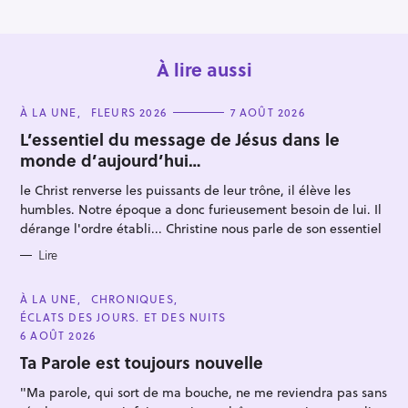
À lire aussi
C
À LA UNE
FLEURS 2026
7 AOÛT 2026
A
T
L’essentiel du message de Jésus dans le
E
monde d’aujourd’hui…
G
O
R
le Christ renverse les puissants de leur trône, il élève les
I
E
humbles. Notre époque a donc furieusement besoin de lui. Il
S
dérange l'ordre établi... Christine nous parle de son essentiel
Lire
C
À LA UNE
CHRONIQUES
A
ÉCLATS DES JOURS. ET DES NUITS
T
E
6 AOÛT 2026
G
O
Ta Parole est toujours nouvelle
R
I
"Ma parole, qui sort de ma bouche, ne me reviendra pas sans
E
S