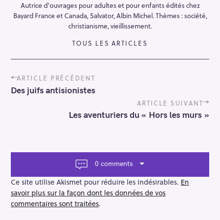
Autrice d’ouvrages pour adultes et pour enfants édités chez
Bayard France et Canada, Salvator, Albin Michel. Thèmes : société,
christianisme, vieillissement.
TOUS LES ARTICLES
P
ARTICLE PRÉCÉDENT
o
Des juifs antisionistes
s
t
ARTICLE SUIVANT
n
Les aventuriers du « Hors les murs »
a
v
i
g
a
0 comments
t
i
Ce site utilise Akismet pour réduire les indésirables.
En
o
savoir plus sur la façon dont les données de vos
n
commentaires sont traitées
.