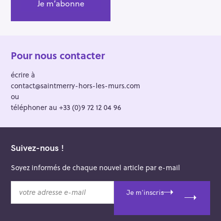
Pour nous contacter
écrire à
contact@saintmerry-hors-les-murs.com
ou
téléphoner au +33 (0)9 72 12 04 96
Suivez-nous !
Soyez informés de chaque nouvel article par e-mail
v
Je m'inscris
o
t
r