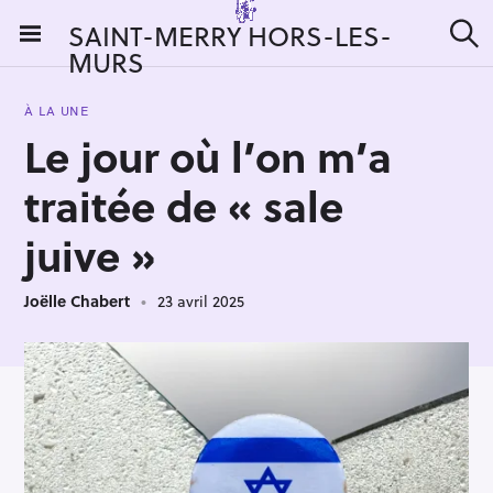
S
SAINT-MERRY HORS-LES-
k
MURS
R
i
e
c
p
h
À LA UNE
t
e
Le jour où l’on m’a
r
o
c
c
h
traitée de « sale
e
o
r
n
juive »
:
t
e
Joëlle Chabert
23 avril 2025
n
t