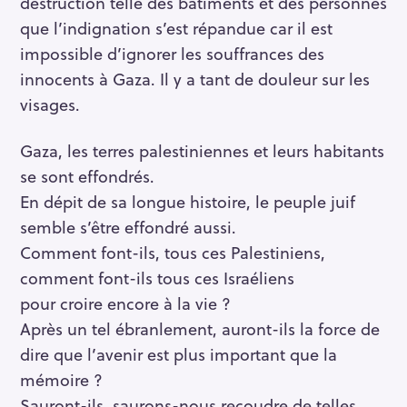
destruction telle des bâtiments et des personnes
e
que l’indignation s’est répandue car il est
c
impossible d’ignorer les souffrances des
h
innocents à Gaza. Il y a tant de douleur sur les
e
visages.
r
c
Gaza, les terres palestiniennes et leurs habitants
h
se sont effondrés.
e
En dépit de sa longue histoire, le peuple juif
r
semble s’être effondré aussi.
Comment font-ils, tous ces Palestiniens,
comment font-ils tous ces Israéliens
pour croire encore à la vie ?
Après un tel ébranlement, auront-ils la force de
dire que l’avenir est plus important que la
mémoire ?
Sauront-ils, saurons-nous recoudre de telles