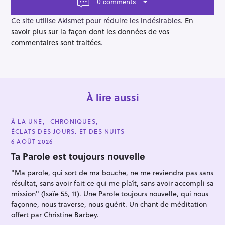
a
0 comments
t
i
Ce site utilise Akismet pour réduire les indésirables.
En
o
savoir plus sur la façon dont les données de vos
n
commentaires sont traitées
.
À lire aussi
C
À LA UNE
CHRONIQUES
A
ÉCLATS DES JOURS. ET DES NUITS
T
E
6 AOÛT 2026
G
O
Ta Parole est toujours nouvelle
R
I
"Ma parole, qui sort de ma bouche, ne me reviendra pas sans
E
S
résultat, sans avoir fait ce qui me plaît, sans avoir accompli sa
mission" (Isaïe 55, 11). Une Parole toujours nouvelle, qui nous
façonne, nous traverse, nous guérit. Un chant de méditation
offert par Christine Barbey.