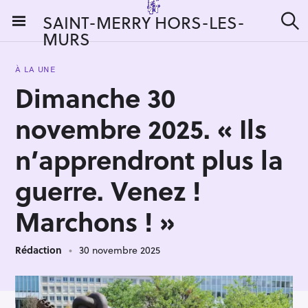
S
SAINT-MERRY HORS-LES-
k
MURS
R
i
e
c
p
h
À LA UNE
t
e
Dimanche 30
r
o
c
c
h
novembre 2025. « Ils
e
o
r
n
n’apprendront plus la
:
t
guerre. Venez !
e
n
Marchons ! »
t
Rédaction
30 novembre 2025