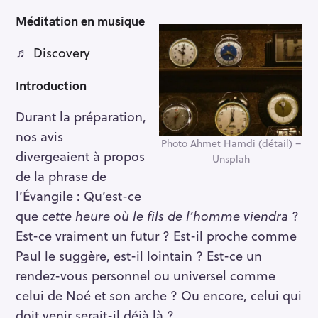
Méditation en musique
♬
Discovery
R
e
Introduction
c
h
Durant la préparation,
e
nos avis
r
Photo Ahmet Hamdi (détail) –
divergeaient à propos
c
Unsplah
de la phrase de
h
e
l’Évangile : Qu’est-ce
r
que
cette heure où le fils de l’homme viendra
?
Est-ce vraiment un futur ? Est-il proche comme
Paul le suggère, est-il lointain ? Est-ce un
rendez-vous personnel ou universel comme
celui de Noé et son arche ? Ou encore, celui qui
doit venir serait-il déjà là ?