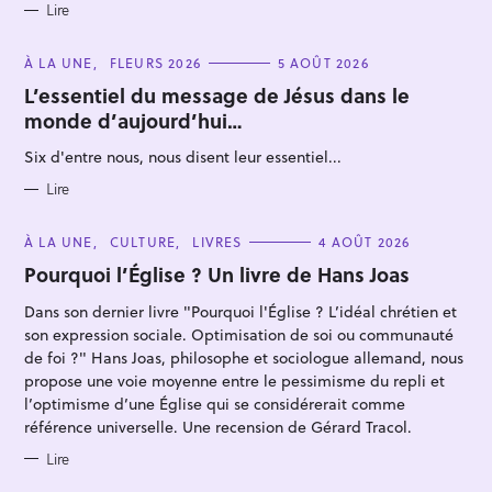
Lire
C
À LA UNE
FLEURS 2026
5 AOÛT 2026
A
T
L’essentiel du message de Jésus dans le
E
monde d’aujourd’hui…
G
O
R
Six d'entre nous, nous disent leur essentiel...
I
E
S
Lire
C
À LA UNE
CULTURE
LIVRES
4 AOÛT 2026
A
T
Pourquoi l’Église ? Un livre de Hans Joas
E
G
Dans son dernier livre "Pourquoi l'Église ? L’idéal chrétien et
O
R
son expression sociale. Optimisation de soi ou communauté
I
E
de foi ?" Hans Joas, philosophe et sociologue allemand, nous
S
propose une voie moyenne entre le pessimisme du repli et
l’optimisme d’une Église qui se considérerait comme
référence universelle. Une recension de Gérard Tracol.
Lire