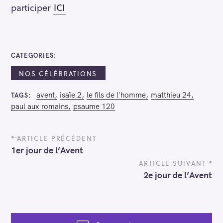
participer
ICI
CATEGORIES
NOS CÉLÉBRATIONS
avent
isaïe 2
le fils de l'homme
matthieu 24
TAGS
paul aux romains
psaume 120
P
ARTICLE PRÉCÉDENT
o
1er jour de l’Avent
s
t
ARTICLE SUIVANT
n
2e jour de l’Avent
a
v
i
g