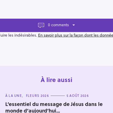
0 comments
duire les indésirables.
En savoir plus sur la façon dont les donn
À lire aussi
C
À LA UNE
FLEURS 2026
5 AOÛT 2026
A
T
L’essentiel du message de Jésus dans le
E
monde d’aujourd’hui…
G
O