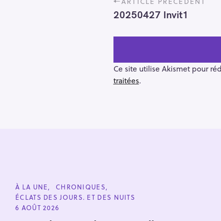
ARTICLE PRÉCÉDENT
o
20250427 Invit1
s
t
n
a
v
Ce site utilise Akismet pour ré
i
traitées
.
g
a
t
i
o
R
n
e
c
C
À LA UNE
CHRONIQUES
h
A
ÉCLATS DES JOURS. ET DES NUITS
T
e
E
6 AOÛT 2026
r
G
O