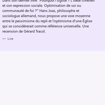
Dans son dernier livre "Pourquoi l'Église ? L’idéal chrétien
R
et son expression sociale. Optimisation de soi ou
I
E
communauté de foi ?" Hans Joas, philosophe et
S
sociologue allemand, nous propose une voie moyenne
entre le pessimisme du repli et l’optimisme d’une Église
qui se considérerait comme référence universelle. Une
recension de Gérard Tracol.
Lire