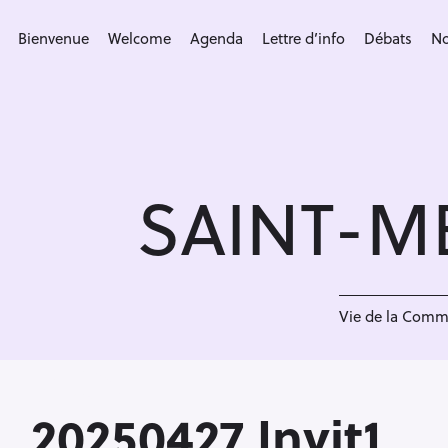
S
k
Bienvenue
Welcome
Agenda
Lettre d’info
Débats
No
i
p
t
o
c
SAINT-M
o
n
t
e
2
n
Vie de la Com
t
20250427 Invit1