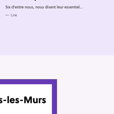
R
Six d'entre nous, nous disent leur essentiel...
I
E
S
Lire