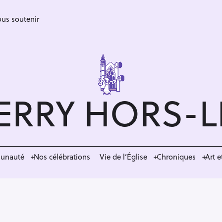
us soutenir
ERRY HORS-
munauté
Nos célébrations
Vie de l’Église
Chroniques
Art e