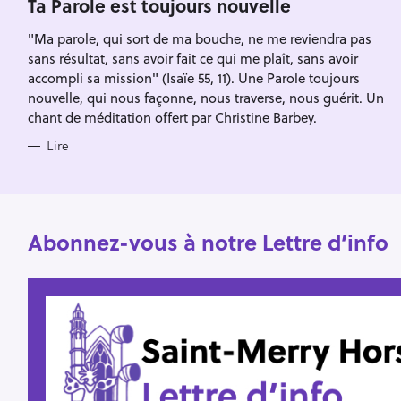
Escape
Ta Parole est toujours nouvelle
c
R
I
h
"Ma parole, qui sort de ma bouche, ne me reviendra pas
E
S
sans résultat, sans avoir fait ce qui me plaît, sans avoir
e
accompli sa mission" (Isaïe 55, 11). Une Parole toujours
r
nouvelle, qui nous façonne, nous traverse, nous guérit. Un
chant de méditation offert par Christine Barbey.
Lire
Abonnez-vous à notre Lettre d’info