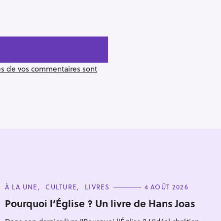
ées de vos commentaires sont
C
À LA UNE
CULTURE
LIVRES
4 AOÛT 2026
A
T
Pourquoi l’Église ? Un livre de Hans Joas
Pour effacer la recherche appuyez sur
E
G
O