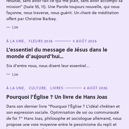
résultat, sans avoir fait ce qui me plaît, sans avoir accompli sa
mission" (Isaïe 55, 11). Une Parole toujours nouvelle, qui nous
façonne, nous traverse, nous guérit. Un chant de méditation
offert par Christine Barbey.
Lire
C
À LA UNE
FLEURS 2026
5 AOÛT 2026
A
T
L’essentiel du message de Jésus dans le
E
monde d’aujourd’hui…
G
O
R
Six d'entre nous, nous disent leur essentiel...
I
E
S
Lire
C
À LA UNE
CULTURE
LIVRES
4 AOÛT 2026
A
T
Pourquoi l’Église ? Un livre de Hans Joas
E
G
Dans son dernier livre "Pourquoi l'Église ? L’idéal chrétien et
O
R
son expression sociale. Optimisation de soi ou communauté
I
E
de foi ?" Hans Joas, philosophe et sociologue allemand, nous
S
propose une voie moyenne entre le pessimisme du repli et