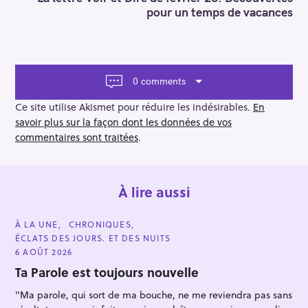
a
pour un temps de vacances
v
i
g
a
t
0 comments
i
o
Ce site utilise Akismet pour réduire les indésirables.
En
n
savoir plus sur la façon dont les données de vos
commentaires sont traitées
.
À lire aussi
C
À LA UNE
CHRONIQUES
A
ÉCLATS DES JOURS. ET DES NUITS
T
E
6 AOÛT 2026
G
O
Ta Parole est toujours nouvelle
R
I
"Ma parole, qui sort de ma bouche, ne me reviendra pas sans
E
S