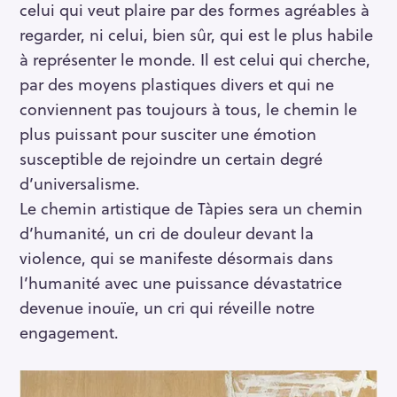
celui qui veut plaire par des formes agréables à
regarder, ni celui, bien sûr, qui est le plus habile
à représenter le monde. Il est celui qui cherche,
par des moyens plastiques divers et qui ne
R
conviennent pas toujours à tous, le chemin le
e
plus puissant pour susciter une émotion
c
susceptible de rejoindre un certain degré
h
d’universalisme.
e
Le chemin artistique de Tàpies sera un chemin
r
d’humanité, un cri de douleur devant la
c
violence, qui se manifeste désormais dans
h
e
l’humanité avec une puissance dévastatrice
r
devenue inouïe, un cri qui réveille notre
engagement.