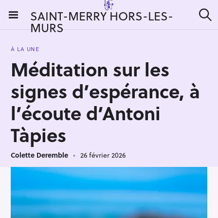
S
SAINT-MERRY HORS-LES-
k
MURS
R
i
e
c
p
h
À LA UNE
t
e
Méditation sur les
r
o
c
c
h
signes d’espérance, à
e
o
r
n
l’écoute d’Antoni
:
t
Tàpies
e
n
t
Colette Deremble
26 février 2026