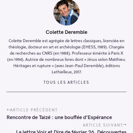
Colette Deremble
Colette Deremble est agrégée de lettres classiques, licenciée en
théologie, docteur en art et archéologie (EHESS, 1989). Chargée
de recherches au CNRS (en 1988). Professeur émérite à Paris X
(en 1994). Autrice de nombreux livres dont « Jésus selon Matthieu.
Héritages et rupture » (avec Jean-Paul Deremble), éditions
Lethielleux, 2017.
TOUS LES ARTICLES
P
ARTICLE PRÉCÉDENT
o
Rencontre de Taizé : une bouffée d’Espérance
s
t
ARTICLE SUIVANT
n
La lettre Voir et Dire de février 26. Découvertes