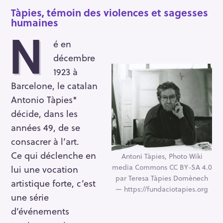
Tàpies, témoin des violences et sagesses
humaines
N
é en
décembre
1923 à
Barcelone, le catalan
Antonio Tàpies*
décide, dans les
années 49, de se
consacrer à l’art.
Ce qui déclenche en
Antoni Tàpies, Photo Wiki
media Commons CC BY-SA 4.0
lui une vocation
par Teresa Tàpies Domènech
artistique forte, c’est
— https://fundaciotapies.org
une série
d’événements