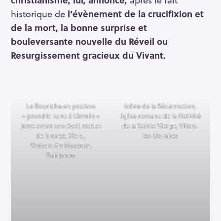
historique de
l’évènement de la crucifixion et
de la
mort, la bonne surprise et
bouleversante nouvelle du Réveil ou
Resurgissement gracieux du Vivant.
Le Bouddha en posture
Icône de la Résurrection,
« prend la terre à témoin »
église romane de la Nativité
juste avant son éveil, statue
de la Sainte Vierge, Villars-
de bronze, XIe s.,
les-Dombes
Walters Art Museum,
Baltimore