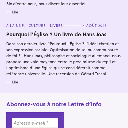
R
Six d'entre nous, nous disent leur essentiel...
I
E
S
Lire
C
À LA UNE
CULTURE
LIVRES
4 AOÛT 2026
A
T
Pourquoi l’Église ? Un livre de Hans Joas
E
G
Dans son dernier livre "Pourquoi l'Église ? L’idéal chrétien et
O
R
son expression sociale. Optimisation de soi ou communauté
I
E
de foi ?" Hans Joas, philosophe et sociologue allemand, nous
S
propose une voie moyenne entre le pessimisme du repli et
l’optimisme d’une Église qui se considérerait comme
référence universelle. Une recension de Gérard Tracol.
Lire
Abonnez-vous à notre Lettre d’info