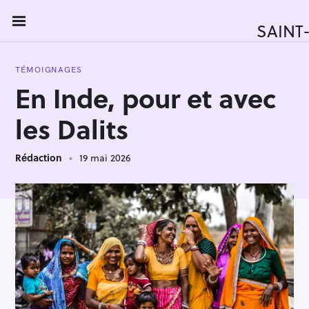
S
k
SAINT
i
p
TÉMOIGNAGES
t
En Inde, pour et avec
o
c
les Dalits
o
n
Rédaction
19 mai 2026
t
e
n
t