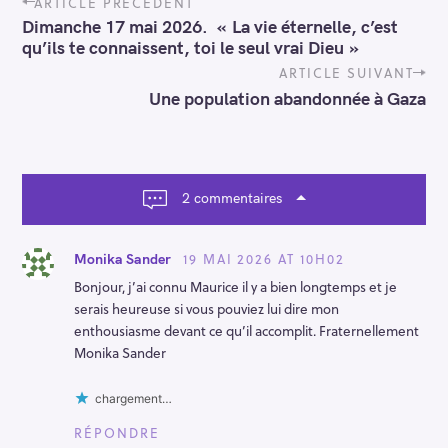
ARTICLE PRÉCÉDENT
o
Dimanche 17 mai 2026. « La vie éternelle, c’est
s
qu’ils te connaissent, toi le seul vrai Dieu »
t
n
ARTICLE SUIVANT
a
Une population abandonnée à Gaza
v
i
g
a
t
2 commentaires
i
o
n
19 MAI 2026 AT 10H02
Monika Sander
Bonjour, j’ai connu Maurice il y a bien longtemps et je
serais heureuse si vous pouviez lui dire mon
enthousiasme devant ce qu’il accomplit. Fraternellement
Monika Sander
chargement…
RÉPONDRE