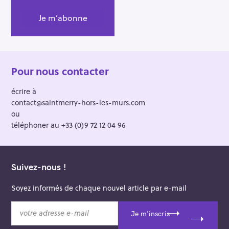
Pour nous contacter
écrire à
contact@saintmerry-hors-les-murs.com
ou
téléphoner au +33 (0)9 72 12 04 96
Suivez-nous !
Soyez informés de chaque nouvel article par e-mail
v
Je m'inscris
o
t