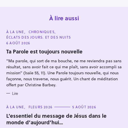
À lire aussi
C
À LA UNE
CHRONIQUES
A
ÉCLATS DES JOURS. ET DES NUITS
T
E
6 AOÛT 2026
G
O
Ta Parole est toujours nouvelle
R
I
"Ma parole, qui sort de ma bouche, ne me reviendra pas sans
E
S
résultat, sans avoir fait ce qui me plaît, sans avoir accompli sa
mission" (Isaïe 55, 11). Une Parole toujours nouvelle, qui nous
façonne, nous traverse, nous guérit. Un chant de méditation
offert par Christine Barbey.
Lire
C
À LA UNE
FLEURS 2026
5 AOÛT 2026
A
T
L’essentiel du message de Jésus dans le
E
monde d’aujourd’hui…
G
O