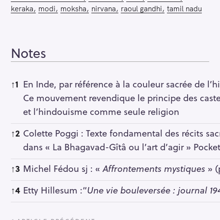
keraka
modi
moksha
nirvana
raoul gandhi
tamil nadu
Notes
Notes
↑
1
En Inde, par référence à la couleur sacrée de 
Ce mouvement revendique le principe des castes,
et l’hindouisme comme seule religion
↑
2
Colette Poggi : Texte fondamental des récits s
dans « La Bhagavad-Gîtâ ou l’art d’agir » Pocke
↑
3
Michel Fédou sj : «
Affrontements mystiques
» (
↑
4
Etty Hillesum :“
Une vie bouleversée : journal 19
P