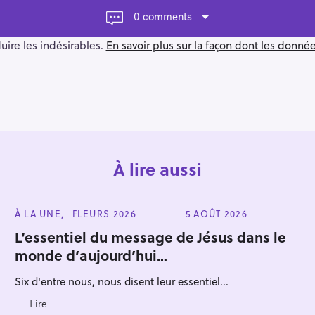
0 comments
duire les indésirables.
En savoir plus sur la façon dont les donn
À lire aussi
C
À LA UNE
FLEURS 2026
5 AOÛT 2026
A
T
L’essentiel du message de Jésus dans le
E
monde d’aujourd’hui…
G
O
R
Six d'entre nous, nous disent leur essentiel...
I
E
S
Lire