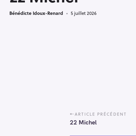
Bénédicte Idoux-Renard
5 juillet 2026
P
ARTICLE PRÉCÉDENT
o
22 Michel
s
t