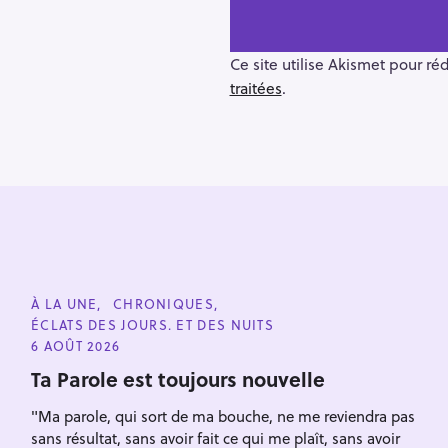
n
a
v
Ce site utilise Akismet pour ré
i
traitées
.
g
a
t
i
o
n
R
e
C
À LA UNE
CHRONIQUES
c
A
ÉCLATS DES JOURS. ET DES NUITS
T
h
E
6 AOÛT 2026
G
e
O
Ta Parole est toujours nouvelle
R
r
I
Escape
"Ma parole, qui sort de ma bouche, ne me reviendra pas
E
c
S
sans résultat, sans avoir fait ce qui me plaît, sans avoir