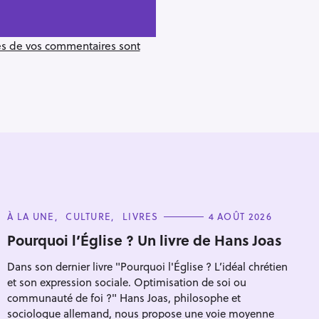
ées de vos commentaires sont
C
À LA UNE
CULTURE
LIVRES
4 AOÛT 2026
A
T
Pourquoi l’Église ? Un livre de Hans Joas
E
G
Dans son dernier livre "Pourquoi l'Église ? L’idéal chrétien
O
Pour effacer la recherche appuyez sur
R
et son expression sociale. Optimisation de soi ou
I
E
communauté de foi ?" Hans Joas, philosophe et
S
sociologue allemand, nous propose une voie moyenne