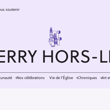
us soutenir
ERRY HORS-
munauté
Nos célébrations
Vie de l’Église
Chroniques
Art e