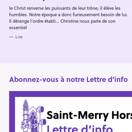
Escape
c
R
le Christ renverse les puissants de leur trône, il élève les
I
h
E
humbles. Notre époque a donc furieusement besoin de lui.
S
e
Il dérange l'ordre établi... Christine nous parle de son
essentiel
r
Lire
Abonnez-vous à notre Lettre d’info