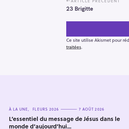
ARTICLE PRÉCÉDENT
o
23 Brigitte
s
t
n
a
v
Ce site utilise Akismet pour ré
i
traitées
.
g
a
t
i
o
R
n
e
c
C
h
À LA UNE
FLEURS 2026
7 AOÛT 2026
A
e
T
L’essentiel du message de Jésus dans le
E
r
monde d’aujourd’hui…
G
O