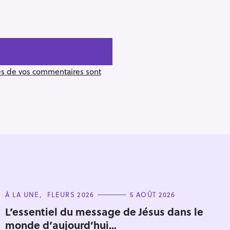
ées de vos commentaires sont
C
À LA UNE
FLEURS 2026
5 AOÛT 2026
A
T
L’essentiel du message de Jésus dans le
Pour effacer la recherche appuyez sur
E
monde d’aujourd’hui…
G
O