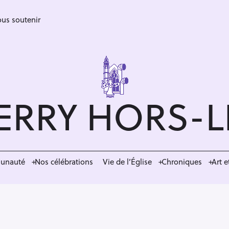
us soutenir
ERRY HORS-
munauté
Nos célébrations
Vie de l’Église
Chroniques
Art e