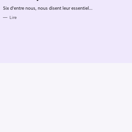
R
Six d'entre nous, nous disent leur essentiel...
I
E
S
Lire