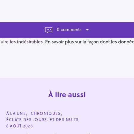
0 comments
duire les indésirables.
En savoir plus sur la façon dont les donn
À lire aussi
C
À LA UNE
CHRONIQUES
A
ÉCLATS DES JOURS. ET DES NUITS
T
E
6 AOÛT 2026
G
O