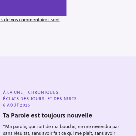
ées de vos commentaires sont
C
À LA UNE
CHRONIQUES
A
ÉCLATS DES JOURS. ET DES NUITS
T
E
6 AOÛT 2026
G
O
Ta Parole est toujours nouvelle
Pour effacer la recherche appuyez sur
R
I
"Ma parole, qui sort de ma bouche, ne me reviendra pas
E
S
sans résultat, sans avoir fait ce qui me plaît, sans avoir