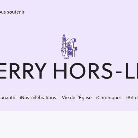
us soutenir
ERRY HORS-
munauté
Nos célébrations
Vie de l’Église
Chroniques
Art e