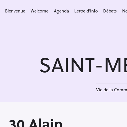
S
k
Bienvenue
Welcome
Agenda
Lettre d’info
Débats
No
i
p
t
o
c
SAINT-M
o
n
t
e
3
n
Vie de la Com
t
30 Alain