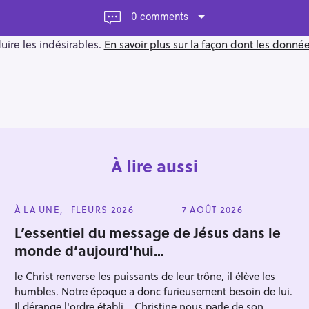
0 comments
duire les indésirables.
En savoir plus sur la façon dont les donn
À lire aussi
C
À LA UNE
FLEURS 2026
7 AOÛT 2026
A
T
L’essentiel du message de Jésus dans le
E
monde d’aujourd’hui…
G
O
R
le Christ renverse les puissants de leur trône, il élève les
I
E
humbles. Notre époque a donc furieusement besoin de lui.
S
Il dérange l'ordre établi... Christine nous parle de son