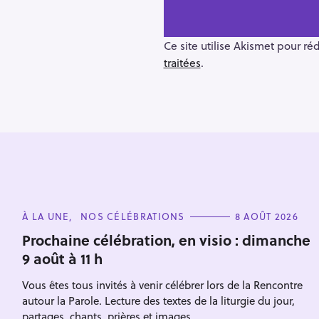
n
a
v
Ce site utilise Akismet pour ré
i
traitées
.
g
a
t
i
o
n
R
e
C
À LA UNE
NOS CÉLÉBRATIONS
8 AOÛT 2026
c
A
T
Prochaine célébration, en visio : dimanche
h
E
9 août à 11 h
G
e
O
R
r
Vous êtes tous invités à venir célébrer lors de la Rencontre
I
Escape
E
autour la Parole. Lecture des textes de la liturgie du jour,
c
S
partages, chants, prières et images.