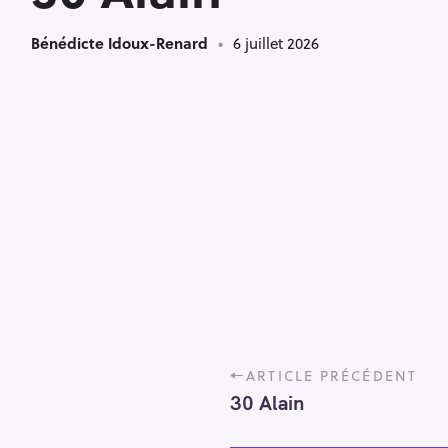
Bénédicte Idoux-Renard
6 juillet 2026
P
ARTICLE PRÉCÉDENT
o
30 Alain
s
t